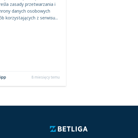
reśla zasady przetwarzania i
hrony danych osobowych
b korzystających z serwisu...
lipp
8 miesięcy temu