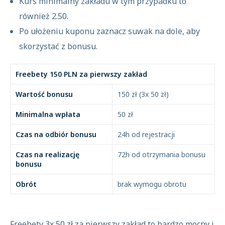
Kurs minimalny zakładu w tym przypadku to
również 2.50.
Po ułożeniu kuponu zaznacz suwak na dole, aby
skorzystać z bonusu.
Freebety 150 PLN za pierwszy zakład
Wartość bonusu
150 zł (3x 50 zł)
Minimalna wpłata
50 zł
Czas na odbiór bonusu
24h od rejestracji
Czas na realizację
72h od otrzymania bonusu
bonusu
Obrót
brak wymogu obrotu
Freebety 3x 50 zł za pierwszy zakład to bardzo mocny i