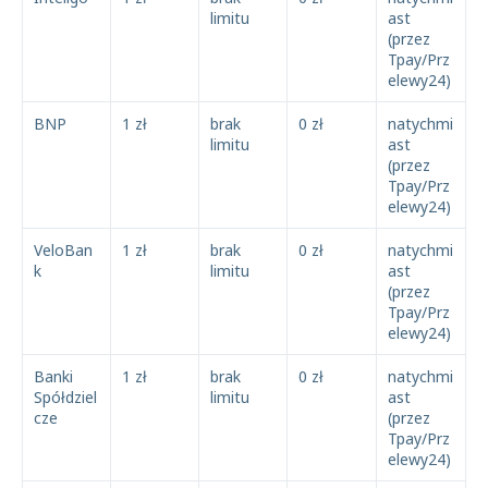
limitu
ast
(przez
Tpay/Prz
elewy24)
BNP
1 zł
brak
0 zł
natychmi
limitu
ast
(przez
Tpay/Prz
elewy24)
VeloBan
1 zł
brak
0 zł
natychmi
k
limitu
ast
(przez
Tpay/Prz
elewy24)
Banki
1 zł
brak
0 zł
natychmi
Spółdziel
limitu
ast
cze
(przez
Tpay/Prz
elewy24)