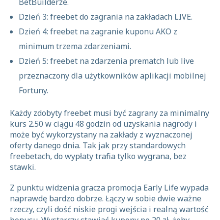
BetBuilderze.
Dzień 3: freebet do zagrania na zakładach LIVE.
Dzień 4: freebet na zagranie kuponu AKO z
minimum trzema zdarzeniami.
Dzień 5: freebet na zdarzenia prematch lub live
przeznaczony dla użytkowników aplikacji mobilnej
Fortuny.
Każdy zdobyty freebet musi być zagrany za minimalny
kurs 2.50 w ciągu 48 godzin od uzyskania nagrody i
może być wykorzystany na zakłady z wyznaczonej
oferty danego dnia. Tak jak przy standardowych
freebetach, do wypłaty trafia tylko wygrana, bez
stawki.
Z punktu widzenia gracza promocja Early Life wypada
naprawdę bardzo dobrze. Łączy w sobie dwie ważne
rzeczy, czyli dość niskie progi wejścia i realną wartość