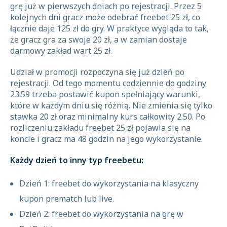
grę już w pierwszych dniach po rejestracji. Przez 5
kolejnych dni gracz może odebrać freebet 25 zł, co
łącznie daje 125 zł do gry. W praktyce wygląda to tak,
że gracz gra za swoje 20 zł, a w zamian dostaje
darmowy zakład wart 25 zł.
Udział w promocji rozpoczyna się już dzień po
rejestracji. Od tego momentu codziennie do godziny
23:59 trzeba postawić kupon spełniający warunki,
które w każdym dniu się różnią. Nie zmienia się tylko
stawka 20 zł oraz minimalny kurs całkowity 2.50. Po
rozliczeniu zakładu freebet 25 zł pojawia się na
koncie i gracz ma 48 godzin na jego wykorzystanie.
Każdy dzień to inny typ freebetu:
Dzień 1: freebet do wykorzystania na klasyczny
kupon prematch lub live.
Dzień 2: freebet do wykorzystania na grę w