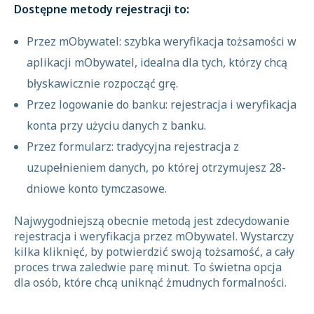
Dostępne metody rejestracji to:
Przez mObywatel: szybka weryfikacja tożsamości w
aplikacji mObywatel, idealna dla tych, którzy chcą
błyskawicznie rozpocząć grę.
Przez logowanie do banku: rejestracja i weryfikacja
konta przy użyciu danych z banku.
Przez formularz: tradycyjna rejestracja z
uzupełnieniem danych, po której otrzymujesz 28-
dniowe konto tymczasowe.
Najwygodniejszą obecnie metodą jest zdecydowanie
rejestracja i weryfikacja przez mObywatel. Wystarczy
kilka kliknięć, by potwierdzić swoją tożsamość, a cały
proces trwa zaledwie parę minut. To świetna opcja
dla osób, które chcą uniknąć żmudnych formalności.