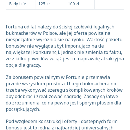
Early Life
125 zł
100 zł
Fortuna od lat należy do ścisłej czołówki legalnych
bukmacherów w Polsce, ale jej oferta powitalna
niespecjalnie wyróżnia się na rynku. Wartość pakietu
bonusów nie wygląda zbyt imponująco na tle
największej konkurencji. Jednak nie zmienia to faktu,
że z kilku powodów wciąż jest to naprawdę atrakcyjna
opcja dla graczy.
Za bonusem powitalnym w Fortunie przemawia
przede wszystkim prostota. U tego bukmachera nie
trzeba wykonywać szeregu skomplikowanych kroków,
aby odebrać i zrealizować nagrodę. Zasady są łatwe
do zrozumienia, co na pewno jest sporym plusem dla
początkujących.
Pod względem konstrukcji oferty i dostępnych form
bonusu jest to jedna z najbardziej uniwersalnych