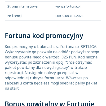
Strona internetowa
www.efortuna.pl
Nr licencji
DAG9.6831.4.2023
Fortuna kod promocyjny
Kod promocyjny u bukmachera Fortuna to: BETLIGA.
Wykorzystanie go pozwala na odbiór podwyższonego
bonusu powitalnego o wartości 325 PLN. Kod można
wykorzystać po zaznaczeniu opcji “chcę otrzymać
pakiet powitalny dla nowych graczy” w trakcie
rejestracji. Następnie należy go wpisać w
odpowiedniej rubryce formularza. Wówczas po
założeniu konta będziesz mógł odebrać pełny pakiet
na start.
Bonus powitalny w Fortunie