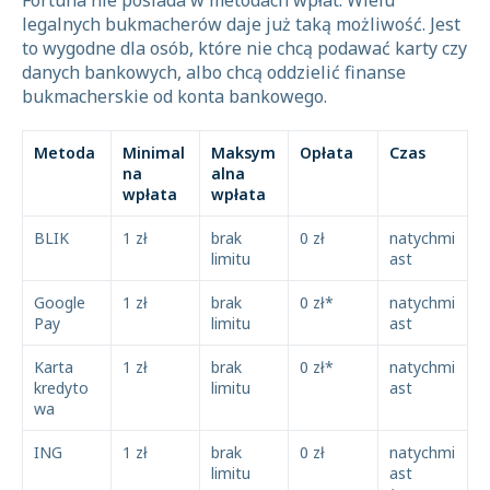
Fortuna nie posiada w metodach wpłat. Wielu
legalnych bukmacherów daje już taką możliwość. Jest
to wygodne dla osób, które nie chcą podawać karty czy
danych bankowych, albo chcą oddzielić finanse
bukmacherskie od konta bankowego.
Metoda
Minimal
Maksym
Opłata
Czas
na
alna
wpłata
wpłata
BLIK
1 zł
brak
0 zł
natychmi
limitu
ast
Google
1 zł
brak
0 zł*
natychmi
Pay
limitu
ast
Karta
1 zł
brak
0 zł*
natychmi
kredyto
limitu
ast
wa
ING
1 zł
brak
0 zł
natychmi
limitu
ast