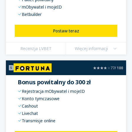
mObywatel i mojeID
Betbuilder
Postaw teraz
Więcej informacji
Recenzja LVBET
77
/ 100
5
Bonus powitalny do 300 zł
Rejestracja mObywatel i mojeID
Konto tymczasowe
Cashout
Livechat
Transmisje online