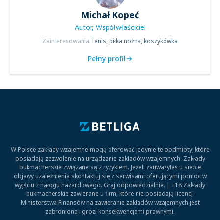
Michał Kopeć
Autor, Współwłaściciel
Zainteresowania:
Tenis, piłka nożna, koszykówka
Pełny profil
W Polsce zakłady wzajemne mogą oferować jedynie te podmioty, które
posiadają zezwolenie na urządzanie zakładów wzajemnych. Zakłady
bukmacherskie związane są z ryzykiem. Jeżeli zauważyłeś u siebie
objawy uzależnienia skontaktuj się z serwisami oferującymi pomoc w
wyjściu z nałogu hazardowego. Graj odpowiedzialnie. | +18 Zakłady
bukmacherskie zawierane u firm, które nie posiadają licencji
Ministerstwa Finansów na zawieranie zakładów wzajemnych jest
zabroniona i grozi konsekwencjami prawnymi.