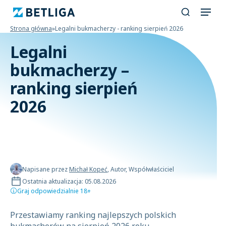
Strona główna
»
Legalni bukmacherzy - ranking sierpień 2026
Legalni
bukmacherzy –
ranking sierpień
2026
Napisane przez
Michał Kopeć
, Autor, Współwłaściciel
Ostatnia aktualizacja: 05.08.2026
Graj odpowiedzialnie 18+
Przestawiamy ranking najlepszych polskich