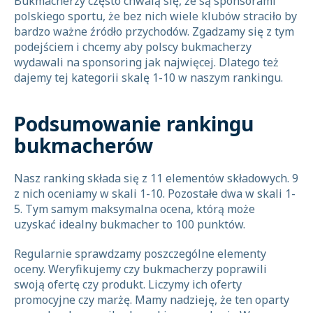
Bukmacherzy często chwalą się, że są sponsorami
polskiego sportu, że bez nich wiele klubów straciło by
bardzo ważne źródło przychodów. Zgadzamy się z tym
podejściem i chcemy aby polscy bukmacherzy
wydawali na sponsoring jak najwięcej. Dlatego też
dajemy tej kategorii skalę 1-10 w naszym rankingu.
Podsumowanie rankingu
bukmacherów
Nasz ranking składa się z 11 elementów składowych. 9
z nich oceniamy w skali 1-10. Pozostałe dwa w skali 1-
5. Tym samym maksymalna ocena, którą może
uzyskać idealny bukmacher to 100 punktów.
Regularnie sprawdzamy poszczególne elementy
oceny. Weryfikujemy czy bukmacherzy poprawili
swoją ofertę czy produkt. Liczymy ich oferty
promocyjne czy marżę. Mamy nadzieję, że ten oparty