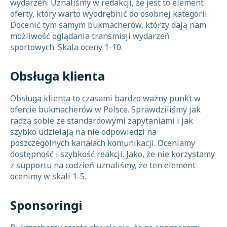
wydarzeń. Uznaliśmy w redakcji, że jest to element
oferty, który warto wyodrębnić do osobnej kategorii.
Docenić tym samym bukmacherów, którzy dają nam
możliwość oglądania transmisji wydarzeń
sportowych. Skala oceny 1-10.
Obsługa klienta
Obsługa klienta to czasami bardzo ważny punkt w
ofercie bukmacherów w Polsce. Sprawdziliśmy jak
radzą sobie ze standardowymi zapytaniami i jak
szybko udzielają na nie odpowiedzi na
poszczególnych kanałach komunikacji. Oceniamy
dostępność i szybkość reakcji. Jako, że nie korzystamy
z supportu na codzień uznaliśmy, że ten element
ocenimy w skali 1-5.
Sponsoringi