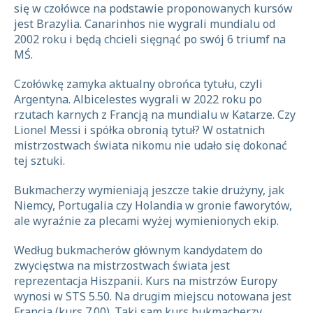
się w czołówce na podstawie proponowanych kursów
jest Brazylia. Canarinhos nie wygrali mundialu od
2002 roku i będą chcieli sięgnąć po swój 6 triumf na
MŚ.
Czołówkę zamyka aktualny obrońca tytułu, czyli
Argentyna. Albicelestes wygrali w 2022 roku po
rzutach karnych z Francją na mundialu w Katarze. Czy
Lionel Messi i spółka obronią tytuł? W ostatnich
mistrzostwach świata nikomu nie udało się dokonać
tej sztuki.
Bukmacherzy wymieniają jeszcze takie drużyny, jak
Niemcy, Portugalia czy Holandia w gronie faworytów,
ale wyraźnie za plecami wyżej wymienionych ekip.
Według bukmacherów głównym kandydatem do
zwycięstwa na mistrzostwach świata jest
reprezentacja Hiszpanii. Kurs na mistrzów Europy
wynosi w STS 5.50. Na drugim miejscu notowana jest
Francja (kurs 7.00). Taki sam kurs bukmacherzy