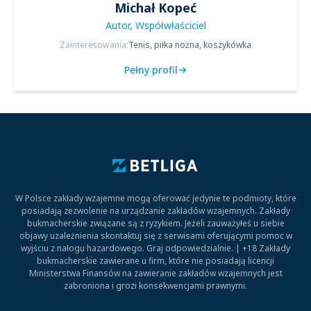
Michał Kopeć
Autor, Współwłaściciel
Zainteresowania:
Tenis, piłka nożna, koszykówka
Pełny profil
W Polsce zakłady wzajemne mogą oferować jedynie te podmioty, które
posiadają zezwolenie na urządzanie zakładów wzajemnych. Zakłady
bukmacherskie związane są z ryzykiem. Jeżeli zauważyłeś u siebie
objawy uzależnienia skontaktuj się z serwisami oferującymi pomoc w
wyjściu z nałogu hazardowego. Graj odpowiedzialnie. | +18 Zakłady
bukmacherskie zawierane u firm, które nie posiadają licencji
Ministerstwa Finansów na zawieranie zakładów wzajemnych jest
zabroniona i grozi konsekwencjami prawnymi.