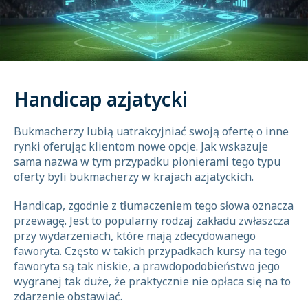
Handicap azjatycki
Bukmacherzy lubią uatrakcyjniać swoją ofertę o inne
rynki oferując klientom nowe opcje. Jak wskazuje
sama nazwa w tym przypadku pionierami tego typu
oferty byli bukmacherzy w krajach azjatyckich.
Handicap, zgodnie z tłumaczeniem tego słowa oznacza
przewagę. Jest to popularny rodzaj zakładu zwłaszcza
przy wydarzeniach, które mają zdecydowanego
faworyta. Często w takich przypadkach kursy na tego
faworyta są tak niskie, a prawdopodobieństwo jego
wygranej tak duże, że praktycznie nie opłaca się na to
zdarzenie obstawiać.