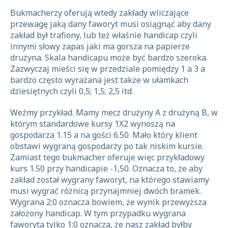
Bukmacherzy oferują wtedy zakłady wliczające
przewagę jaką dany faworyt musi osiągnąć aby dany
zakład był trafiony, lub też właśnie handicap czyli
innymi słowy zapas jaki ma gorsza na papierze
drużyna. Skala handicapu może być bardzo szeroka.
Zazwyczaj mieści się w przedziale pomiędzy 1 a 3 a
bardzo często wyrażana jest także w ułamkach
dziesiętnych czyli 0,5; 1,5; 2,5 itd.
Weźmy przykład. Mamy mecz drużyny A z drużyną B, w
którym standardowe kursy 1X2 wynoszą na
gospodarza 1.15 a na gości 6.50. Mało który klient
obstawi wygraną gospodarzy po tak niskim kursie.
Zamiast tego bukmacher oferuje więc przykładowy
kurs 1.50 przy handicapie -1,50. Oznacza to, że aby
zakład został wygrany faworyt, na którego stawiamy
musi wygrać różnicą przynajmniej dwóch bramek.
Wygrana 2:0 oznacza bowiem, że wynik przewyższa
założony handicap. W tym przypadku wygrana
faworyta tylko 1:0 oznacza, że nasz zakład byłby