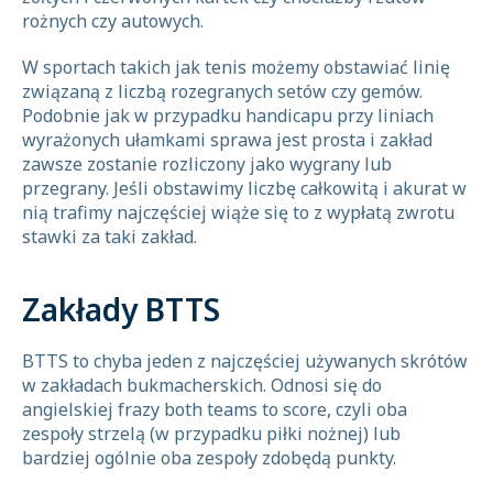
rożnych czy autowych.
W sportach takich jak tenis możemy obstawiać linię
związaną z liczbą rozegranych setów czy gemów.
Podobnie jak w przypadku handicapu przy liniach
wyrażonych ułamkami sprawa jest prosta i zakład
zawsze zostanie rozliczony jako wygrany lub
przegrany. Jeśli obstawimy liczbę całkowitą i akurat w
nią trafimy najczęściej wiąże się to z wypłatą zwrotu
stawki za taki zakład.
Zakłady BTTS
BTTS to chyba jeden z najczęściej używanych skrótów
w zakładach bukmacherskich. Odnosi się do
angielskiej frazy both teams to score, czyli oba
zespoły strzelą (w przypadku piłki nożnej) lub
bardziej ogólnie oba zespoły zdobędą punkty.