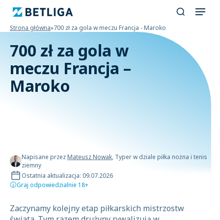
Strona główna
»
700 zł za gola w meczu Francja - Maroko
700 zł za gola w
meczu Francja –
Maroko
Napisane przez
Mateusz Nowak
, Typer w dziale piłka nożna i tenis
ziemny
Ostatnia aktualizacja: 09.07.2026
Graj odpowiedzialnie 18+
Zaczynamy kolejny etap piłkarskich mistrzostw
świata. Tym razem drużyny rywalizują w