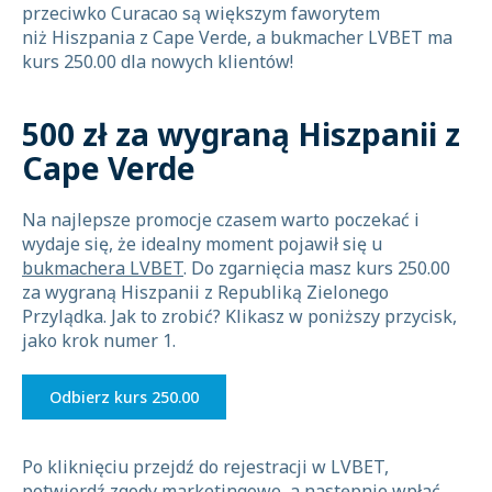
przeciwko Curacao są większym faworytem
niż Hiszpania z Cape Verde, a bukmacher LVBET ma
kurs 250.00 dla nowych klientów!
500 zł za wygraną Hiszpanii z
Cape Verde
Na najlepsze promocje czasem warto poczekać i
wydaje się, że idealny moment pojawił się u
bukmachera LVBET
. Do zgarnięcia masz kurs 250.00
za wygraną Hiszpanii z Republiką Zielonego
Przylądka. Jak to zrobić? Klikasz w poniższy przycisk,
jako krok numer 1.
Odbierz kurs 250.00
Po kliknięciu przejdź do rejestracji w LVBET,
potwierdź zgody marketingowe, a następnie wpłać