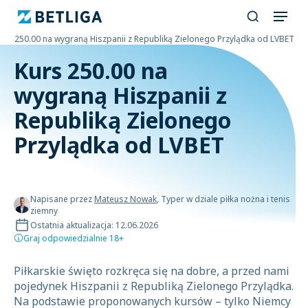
urs 250.00 na wygraną Hiszpanii z Republiką Zielonego Przylądka od LVBET
Kurs 250.00 na
wygraną Hiszpanii z
Republiką Zielonego
Przylądka od LVBET
Napisane przez
Mateusz Nowak
, Typer w dziale piłka nożna i tenis
ziemny
Ostatnia aktualizacja: 12.06.2026
Graj odpowiedzialnie 18+
Piłkarskie święto rozkręca się na dobre, a przed nami
pojedynek Hiszpanii z Republiką Zielonego Przylądka.
Na podstawie proponowanych kursów – tylko Niemcy