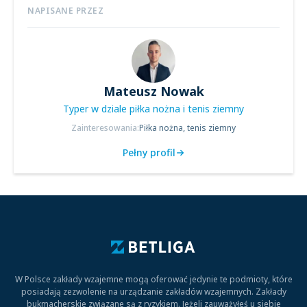
NAPISANE PRZEZ
Mateusz Nowak
Typer w dziale piłka nożna i tenis ziemny
Zainteresowania:
Piłka nożna, tenis ziemny
Pełny profil
W Polsce zakłady wzajemne mogą oferować jedynie te podmioty, które
posiadają zezwolenie na urządzanie zakładów wzajemnych. Zakłady
bukmacherskie związane są z ryzykiem. Jeżeli zauważyłeś u siebie