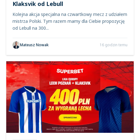
Klaksvik od Lebull
Kolejna akcja specjalna na czwartkowy mecz z udziałem
mistrza Polski. Tym razem mamy dla Ciebie propozycję
od Lebull na 300...
Mateusz Nowak
16 godzin temu