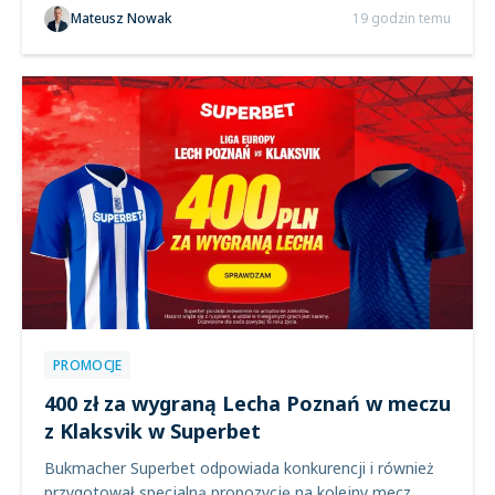
Mateusz Nowak
19 godzin temu
PROMOCJE
400 zł za wygraną Lecha Poznań w meczu
z Klaksvik w Superbet
Bukmacher Superbet odpowiada konkurencji i również
przygotował specjalną propozycję na kolejny mecz