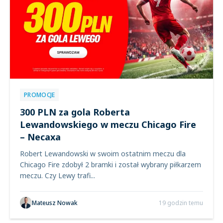
PROMOCJE
300 PLN za gola Roberta
Lewandowskiego w meczu Chicago Fire
– Necaxa
Robert Lewandowski w swoim ostatnim meczu dla
Chicago Fire zdobył 2 bramki i został wybrany piłkarzem
meczu. Czy Lewy trafi...
Mateusz Nowak
19 godzin temu