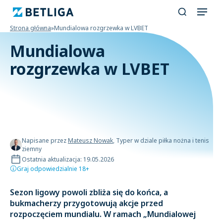
Strona główna
»
Mundialowa rozgrzewka w LVBET
Mundialowa
rozgrzewka w LVBET
Napisane przez
Mateusz Nowak
, Typer w dziale piłka nożna i tenis
ziemny
Ostatnia aktualizacja: 19.05.2026
Graj odpowiedzialnie 18+
Sezon ligowy powoli zbliża się do końca, a
bukmacherzy przygotowują akcje przed
rozpoczęciem mundialu. W ramach „Mundialowej