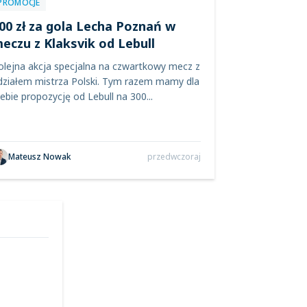
PROMOCJE
00 zł za gola Lecha Poznań w
eczu z Klaksvik od Lebull
olejna akcja specjalna na czwartkowy mecz z
działem mistrza Polski. Tym razem mamy dla
iebie propozycję od Lebull na 300...
Mateusz Nowak
przedwczoraj