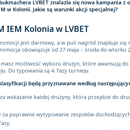
 bukmachera LVBET znalazła się nowa kampania z o
 w Kolonii. Jakie są warunki akcji specjalnej?
M IEM Kolonia w LVBET
romocji jest darmowy, a w puli nagród znajduje się
Promocja obowiązuje od 27 maja – środa do wtorku 2
 masz możliwość wyboru drużyn, które awansują do 
eju. Do typowania są 4. fazy turnieju.
klasyfikacji będą przyznawane według następujący
za wskazanie każdej drużyny, która przejdzie do drug
,
y za poprawne wytypowanie zespołów dochodzącyc
fazy,