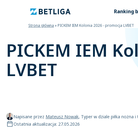
Ranking 
Strona główna
»
PICKEM IEM Kolonia 2026 - promocja LVBET
PICKEM IEM Kol
LVBET
Napisane przez
Mateusz Nowak
, Typer w dziale piłka nożna i
Ostatnia aktualizacja: 27.05.2026