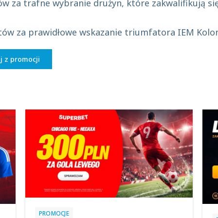
w za trafne wybranie drużyn, które zakwalifikują si
tów za prawidłowe wskazanie triumfatora IEM Kolon
j z promocji
PROMOCJE