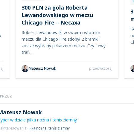
300 PLN za gola Roberta
3
Lewandowskiego w meczu
m
Chicago Fire – Necaxa
K
Robert Lewandowski w swoim ostatnim
y
u
meczu dla Chicago Fire zdobył 2 bramki i
C
został wybrany piłkarzem meczu. Czy Lewy
trafi...
aj
Mateusz Nowak
przedwczoraj
 PRZEZ
Mateusz Nowak
yper w dziale piłka nożna i tenis ziemny
ainteresowania:
Piłka nożna, tenis ziemny