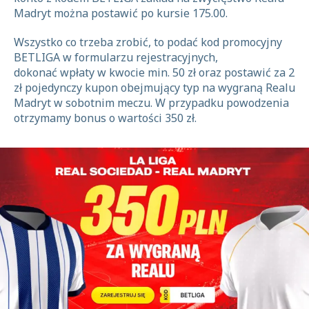
Madryt można postawić po kursie 175.00.
Wszystko co trzeba zrobić, to podać kod promocyjny
BETLIGA w formularzu rejestracyjnych,
dokonać wpłaty w kwocie min. 50 zł oraz postawić za 2
zł pojedynczy kupon obejmujący typ na wygraną Realu
Madryt w sobotnim meczu. W przypadku powodzenia
otrzymamy bonus o wartości 350 zł.