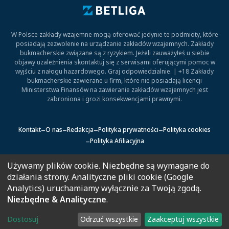
W Polsce zakłady wzajemne mogą oferować jedynie te podmioty, które
posiadają zezwolenie na urządzanie zakładów wzajemnych. Zakłady
bukmacherskie związane są z ryzykiem. Jeżeli zauważyłeś u siebie
objawy uzależnienia skontaktuj się z serwisami oferującymi pomoc w
wyjściu z nałogu hazardowego. Graj odpowiedzialnie. | +18 Zakłady
bukmacherskie zawierane u firm, które nie posiadają licencji
Ministerstwa Finansów na zawieranie zakładów wzajemnych jest
zabroniona i grozi konsekwencjami prawnymi.
Kontakt
O nas
Redakcja
Polityka prywatności
Polityka cookies
Polityka Afiliacyjna
Używamy plików cookie. Niezbędne są wymagane do
działania strony. Analityczne pliki cookie (Google
© 2026 - Wszystkie prawa zastrzeżone
Analytics) uruchamiamy wyłącznie za Twoją zgodą.
Niezbędne & Analityczne
.
Dostosuj
Odrzuć wszystkie
Zaakceptuj wszystkie