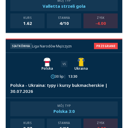
MÓJ TYP
Valletta strzeli gola
KURS
STAWKA
ZYSK
1.62
4/10
-4.00
Liga Narodów Mężczyzn
SIATKÓWKA
PRZEGRANE
VS
Polska
Ukraina
30 lip
13:30
Polska - Ukraina: typy i kursy bukmacherskie |
30.07.2026
MÓJ TYP
Polska 3:0
KURS
STAWKA
ZYSK