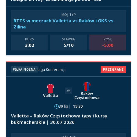
MÓJ TYP
BTTS w meczach Valletta vs Raków i GKS vs
Zilina
KURS
STAWKA
ZYSK
3.02
5/10
-5.00
Liga Konferencji
PIŁKA NOŻNA
PRZEGRANE
VS
Raków
Valletta
Częstochowa
30 lip
19:30
Valletta – Raków Częstochowa typy i kursy
bukmacherskie | 30.07.2026