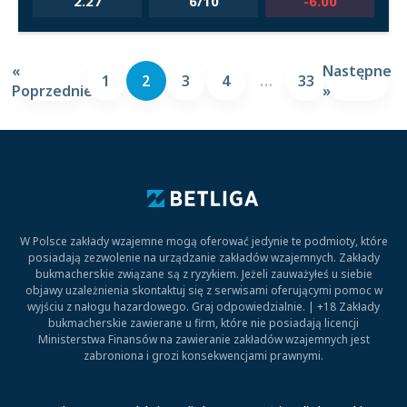
2.27
6/10
-6.00
«
Następne
1
2
3
4
…
33
Poprzednie
»
W Polsce zakłady wzajemne mogą oferować jedynie te podmioty, które
posiadają zezwolenie na urządzanie zakładów wzajemnych. Zakłady
bukmacherskie związane są z ryzykiem. Jeżeli zauważyłeś u siebie
objawy uzależnienia skontaktuj się z serwisami oferującymi pomoc w
wyjściu z nałogu hazardowego. Graj odpowiedzialnie. | +18 Zakłady
bukmacherskie zawierane u firm, które nie posiadają licencji
Ministerstwa Finansów na zawieranie zakładów wzajemnych jest
zabroniona i grozi konsekwencjami prawnymi.