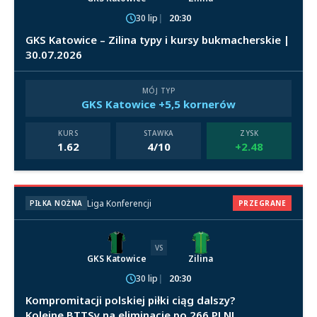
30 lip
20:30
GKS Katowice – Zilina typy i kursy bukmacherskie |
30.07.2026
MÓJ TYP
GKS Katowice +5,5 kornerów
KURS
STAWKA
ZYSK
1.62
4/10
+2.48
Liga Konferencji
PIŁKA NOŻNA
PRZEGRANE
VS
GKS Katowice
Zilina
30 lip
20:30
Kompromitacji polskiej piłki ciąg dalszy?
Kolejne BTTSy na eliminacje po 266 PLN!