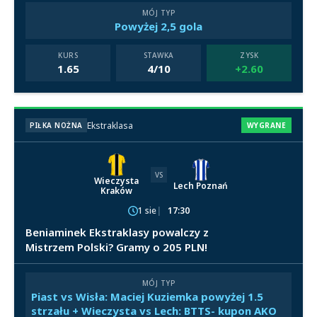
MÓJ TYP
Powyżej 2,5 gola
KURS
STAWKA
ZYSK
1.65
4/10
+2.60
Ekstraklasa
PIŁKA NOŻNA
WYGRANE
VS
Wieczysta
Lech Poznań
Kraków
1 sie
17:30
Beniaminek Ekstraklasy powalczy z
Mistrzem Polski? Gramy o 205 PLN!
MÓJ TYP
Piast vs Wisła: Maciej Kuziemka powyżej 1.5
strzału + Wieczysta vs Lech: BTTS- kupon AKO