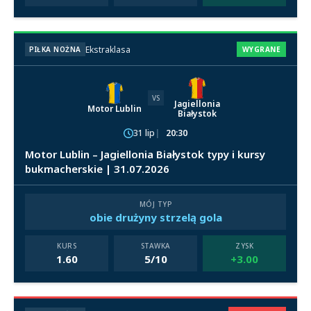
Ekstraklasa
PIŁKA NOŻNA
WYGRANE
VS
Jagiellonia
Motor Lublin
Białystok
31 lip
20:30
Motor Lublin – Jagiellonia Białystok typy i kursy
bukmacherskie | 31.07.2026
MÓJ TYP
obie drużyny strzelą gola
KURS
STAWKA
ZYSK
1.60
5/10
+3.00