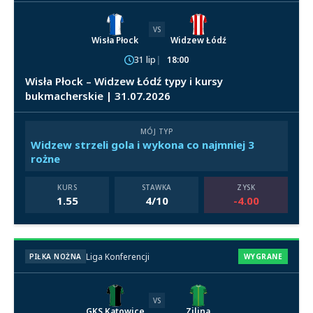
VS
Wisła Płock
Widzew Łódź
31 lip
18:00
Wisła Płock – Widzew Łódź typy i kursy
bukmacherskie | 31.07.2026
MÓJ TYP
Widzew strzeli gola i wykona co najmniej 3
rożne
KURS
STAWKA
ZYSK
1.55
4/10
-4.00
Liga Konferencji
PIŁKA NOŻNA
WYGRANE
VS
GKS Katowice
Zilina