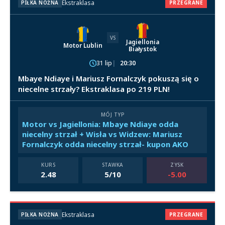
Ekstraklasa
PIŁKA NOŻNA
PRZEGRANE
VS
Jagiellonia
Motor Lublin
Białystok
31 lip
20:30
Mbaye Ndiaye i Mariusz Fornalczyk pokuszą się o
niecelne strzały? Ekstraklasa po 219 PLN!
MÓJ TYP
Motor vs Jagiellonia: Mbaye Ndiaye odda
niecelny strzał + Wisła vs Widzew: Mariusz
Fornalczyk odda niecelny strzał- kupon AKO
KURS
STAWKA
ZYSK
2.48
5/10
-5.00
Ekstraklasa
PIŁKA NOŻNA
PRZEGRANE