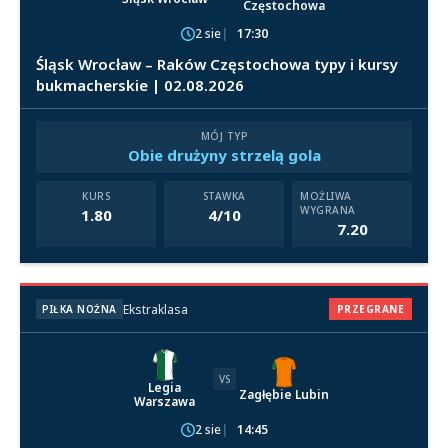
Częstochowa
2 sie
17:30
Śląsk Wrocław – Raków Częstochowa typy i kursy
bukmacherskie | 02.08.2026
MÓJ TYP
Obie drużyny strzelą gola
KURS
STAWKA
MOŻLIWA
WYGRANA
1.80
4/10
7.20
Ekstraklasa
PIŁKA NOŻNA
PRZEGRANE
VS
Legia
Zagłębie Lubin
Warszawa
2 sie
14:45