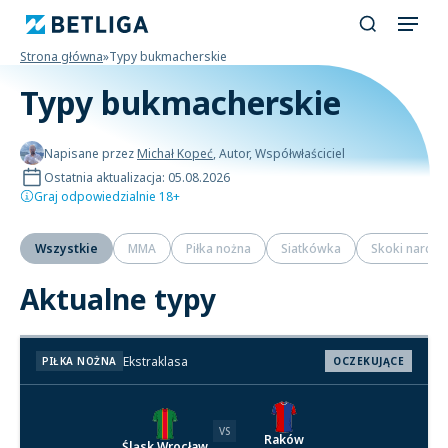
Strona główna
»
Typy bukmacherskie
Typy bukmacherskie
Napisane przez
Michał Kopeć
, Autor, Współwłaściciel
Ostatnia aktualizacja: 05.08.2026
Graj odpowiedzialnie 18+
Wszystkie
MMA
Piłka nożna
Siatkówka
Skoki narciar
Aktualne typy
Ekstraklasa
PIŁKA NOŻNA
OCZEKUJĄCE
VS
Raków
Śląsk Wrocław