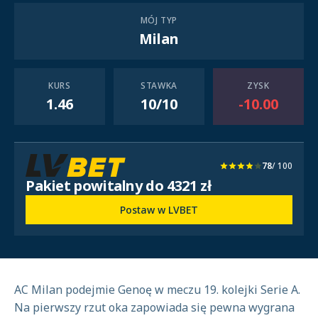
MÓJ TYP
Milan
KURS
STAWKA
ZYSK
1.46
10/10
-10.00
78
/ 100
Pakiet powitalny do 4321 zł
Postaw w LVBET
AC Milan podejmie Genoę w meczu 19. kolejki Serie A.
Na pierwszy rzut oka zapowiada się pewna wygrana