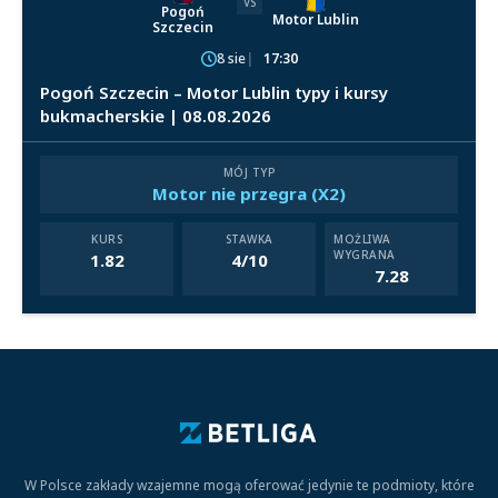
VS
Pogoń
Motor Lublin
Szczecin
8 sie
17:30
Pogoń Szczecin – Motor Lublin typy i kursy
bukmacherskie | 08.08.2026
MÓJ TYP
Motor nie przegra (X2)
KURS
STAWKA
MOŻLIWA
WYGRANA
1.82
4/10
7.28
W Polsce zakłady wzajemne mogą oferować jedynie te podmioty, które