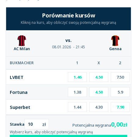
Porównanie kursów
Kliknij na kurs, aby obliczyć swoją potencjalną wygraną
vs.
08.01.2026
21:45
AC Milan
Genoa
BUKMACHER
1
X
2
LVBET
1.46
4.50
7.50
Fortuna
1.38
4.50
5.9
Superbet
1.44
4.30
7.90
0,00
zł
zł
Stawka
Potencjalna wygrana
Wybierz kurs, aby obliczyć potencjalną wygraną