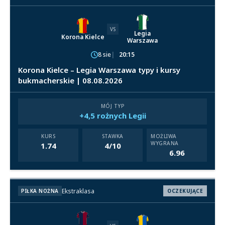
VS
Legia
Korona Kielce
Warszawa
8 sie
20:15
Korona Kielce – Legia Warszawa typy i kursy
bukmacherskie | 08.08.2026
MÓJ TYP
+4,5 rożnych Legii
KURS
STAWKA
MOŻLIWA
WYGRANA
1.74
4/10
6.96
Ekstraklasa
PIŁKA NOŻNA
OCZEKUJĄCE