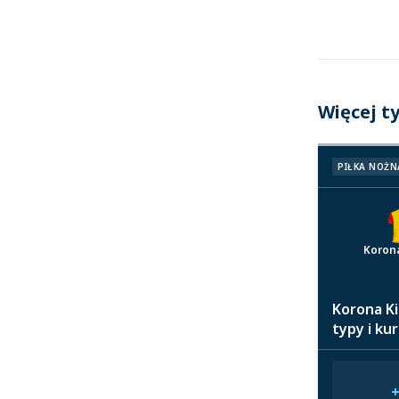
Więcej t
PIŁKA NOŻN
Korona
Korona Ki
typy i ku
08.08.202
+