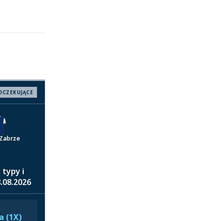
OCZEKUJĄCE
 Zabrze
 typy i
.08.2026
a (1X)