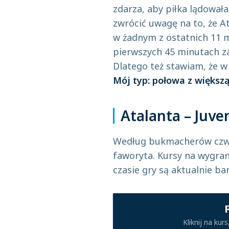
zdarza, aby piłka lądowa
zwrócić uwagę na to, że A
w żadnym z ostatnich 11 m
pierwszych 45 minutach z
Dlatego też stawiam, że w
Mój typ: połowa z większą 
Atalanta – Juve
Według bukmacherów czwa
faworyta. Kursy na wygra
czasie gry są aktualnie b
Kliknij na ku