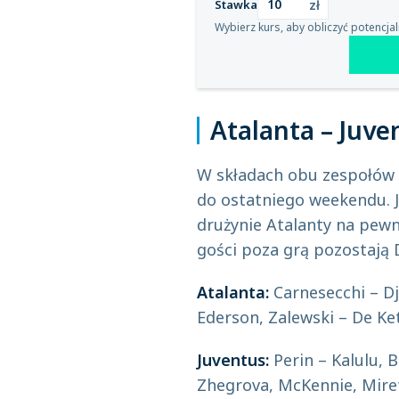
zł
Stawka
Wybierz kurs, aby obliczyć potencja
Atalanta – Juve
W składach obu zespołów 
do ostatniego weekendu. J
drużynie Atalanty na pew
gości poza grą pozostają 
Atalanta:
Carnesecchi – Dj
Ederson, Zalewski – De Ke
Juventus:
Perin – Kalulu, 
Zhegrova, McKennie, Miret