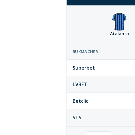
Atalanta
BUKMACHER
Superbet
LVBET
Betclic
STS