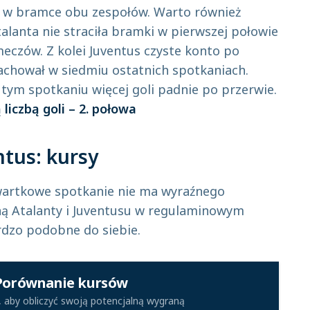
ła w bramce obu zespołów. Warto również
talanta nie straciła bramki w pierwszej połowie
eczów. Z kolei Juventus czyste konto po
achował w siedmiu ostatnich spotkaniach.
 tym spotkaniu więcej goli padnie po przerwie.
liczbą goli – 2. połowa
ntus: kursy
rtkowe spotkanie nie ma wyraźnego
ną Atalanty i Juventusu w regulaminowym
ardzo podobne do siebie.
Porównanie kursów
rs, aby obliczyć swoją potencjalną wygraną