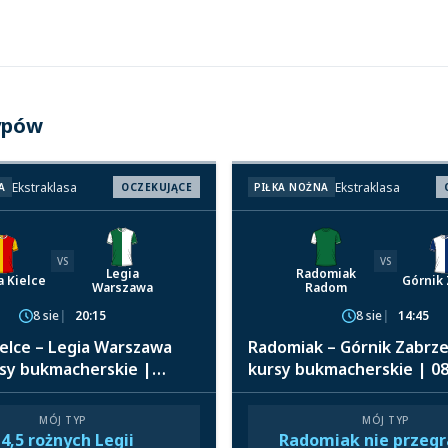
ypów
Ekstraklasa
Ekstraklasa
A
OCZEKUJĄCE
PIŁKA NOŻNA
VS
VS
Legia
Radomiak
 Kielce
Górnik
Warszawa
Radom
8 sie
20:15
8 sie
14:45
elce – Legia Warszawa
Radomiak – Górnik Zabrze
rsy bukmacherskie |
kursy bukmacherskie | 08
6
MÓJ TYP
MÓJ TYP
4,5 rożnych Legii
Radomiak nie przegr