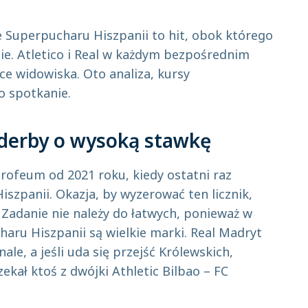
 Superpucharu Hiszpanii to hit, obok którego
ie. Atletico i Real w każdym bezpośrednim
e widowiska. Oto analiza, kursy
o spotkanie.
: derby o wysoką stawkę
trofeum od 2021 roku, kiedy ostatni raz
iszpanii. Okazja, by wyzerować ten licznik,
. Zadanie nie należy do łatwych, ponieważ w
haru Hiszpanii są wielkie marki. Real Madryt
ale, a jeśli uda się przejść Królewskich,
ekał ktoś z dwójki Athletic Bilbao – FC