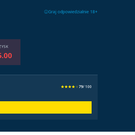
Graj odpowiedzialnie 18+
ZYSK
5.00
79
/ 100