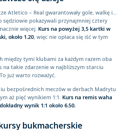
e Atletico – Real gwarantowały gole, walkę i…
o sędziowie pokazywali przynajmniej cztery
znacznie więcej.
Kurs na powyżej 3,5 kartki w
ki, około 1.20
, więc nie opłaca się iść w tym
h między tymi klubami za każdym razem oba
rs na takie zdarzenie w najbliższym starciu
 To już warto rozważyć.
ęciu bezpośrednich meczów w derbach Madrytu
tym aż pięć wynikiem 1:1.
Kurs na remis waha
 dokładny wynik 1:1 około 6.50.
: kursy bukmacherskie