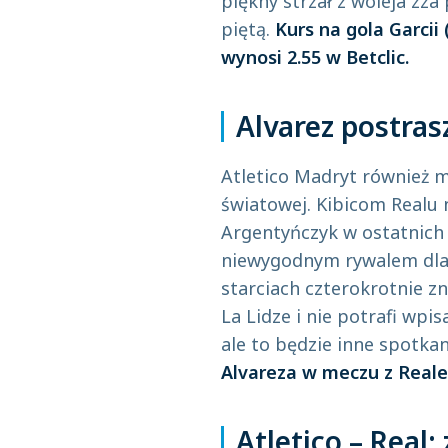
piękny strzał z woleja zz
piętą.
Kurs na gola Garcii
wynosi 2.55 w Betclic.
Alvarez postras
Atletico Madryt również 
światowej. Kibicom Realu ni
Argentyńczyk w ostatnich
niewygodnym rywalem dla i
starciach czterokrotnie zn
La Lidze i nie potrafi wpis
ale to będzie inne spotka
Alvareza w meczu z Reale
Atletico – Real: