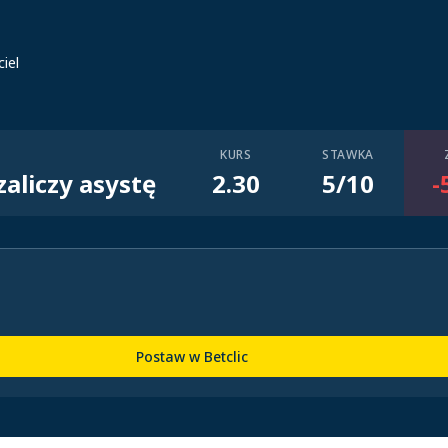
iel
KURS
STAWKA
 zaliczy asystę
2.30
5/10
-
Postaw w Betclic