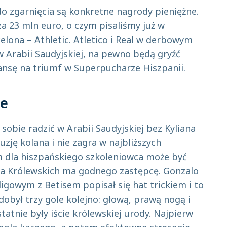
 zgarnięcia są konkretne nagrody pieniężne.
a 23 mln euro, o czym pisaliśmy już w
lona – Athletic. Atletico i Real w derbowym
 Arabii Saudyjskiej, na pewno będą gryźć
ansę na triumf w Superpucharze Hiszpanii.
pe
sobie radzić w Arabii Saudyjskiej bez Kyliana
ję kolana i nie zagra w najbliższych
m dla hiszpańskiego szkoleniowca może być
zda Królewskich ma godnego zastępcę. Gonzalo
igowym z Betisem popisał się hat trickiem i to
dobył trzy gole kolejno: głową, prawą nogą i
atnie były iście królewskiej urody. Najpierw