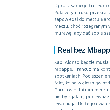
Oprócz samego trofeum do
Pula w tym roku przekracz
zapowiedzi do meczu Barce
meczu, choć rozegranym w
murawę, aby dać sobie sz
Real bez Mbap
Xabi Alonso będzie musiał 
Mbappe. Francuz ma kontuz
spotkaniach. Pocieszenie
fakt, że największa gwia
Garcia w ostatnim meczu l
nie byle jakim, ponieważ z
lewą nogą. Do tego dwa ost