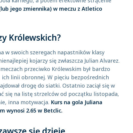
a pola karnego, a potem efektowne strącenie
 (lub jego zmiennika) w meczu z Atletico
zy Królewskich?
ma w swoich szeregach napastników klasy
enajlepiej kojarzy się zwłaszcza Julian Alvarez.
 meczach przeciwko Królewskim był bardzo
ch linii obronnej. W pięciu bezpośrednich
ajdował drogę do siatki. Ostatnio zaciął się w
ać się na listę strzelców od początku listopada,
nie, inna motywacja.
Kurs na gola Juliana
m wynosi 2.65 w Betclic.
 zawsze się dzieje