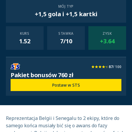
MÓJ TYP
+1,5 gola i +1,5 kartki
KURS
STAWKA
ZYSK
1.52
7/10
+3.64
87
/ 100
Pakiet bonusów 760 zł
Postaw w STS
Reprezentacja Belgii i Senegalu to 2 ekipy, które do
samego końca musiały bić się o awans do fazy