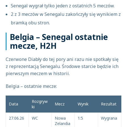
Senegal wygrał tylko jeden z ostatnich 5 meczów.
2 z 3 meczów w Senegalu zakończyły się wynikiem z
bramką obu stron.
Belgia – Senegal ostatnie
mecze, H2H
Czerwone Diabły do tej pory ani razu nie spotkały się
z reprezentacją Senegalu. Środowe starcie będzie ich
pierwszym meczem w historii.
Belgia – ostatnie mecze:
Rozgryw
Data
Mecz
Wynik
Rezultat
ki
27.06.26
WC
Nowa
1:5
Wygrana
Zelandia