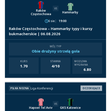
VS
Raków
Hammarby
Częstochowa
6 sie
19:00
Raków Częstochowa – Hammarby typy i kursy
bukmacherskie | 06.08.2026
MÓJ TYP
Obie drużyny strzelą gola
KURS
STAWKA
MOŻLIWA
WYGRANA
1.70
4/10
6.80
Liga Konferencji
PIŁKA NOŻNA
OCZEKUJĄCE
VS
Hapoel Tel Aviv
GKS Katowice