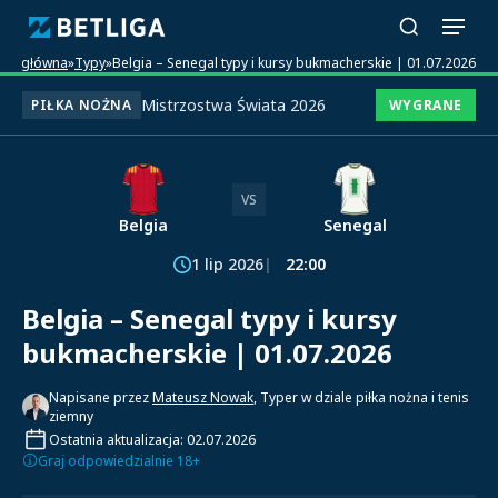
ona główna
»
Typy
»
Belgia – Senegal typy i kursy bukmacherskie | 01.07.2026
Mistrzostwa Świata 2026
PIŁKA NOŻNA
WYGRANE
VS
Belgia
Senegal
1 lip 2026
22:00
Belgia – Senegal typy i kursy
bukmacherskie | 01.07.2026
Napisane przez
Mateusz Nowak
, Typer w dziale piłka nożna i tenis
ziemny
Ostatnia aktualizacja: 02.07.2026
Graj odpowiedzialnie 18+