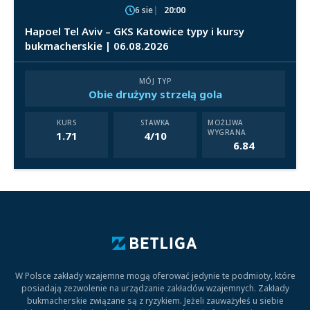
6 sie
20:00
Hapoel Tel Aviv – GKS Katowice typy i kursy
bukmacherskie | 06.08.2026
MÓJ TYP
Obie drużyny strzelą gola
KURS
STAWKA
MOŻLIWA
WYGRANA
1.71
4/10
6.84
W Polsce zakłady wzajemne mogą oferować jedynie te podmioty, które
posiadają zezwolenie na urządzanie zakładów wzajemnych. Zakłady
bukmacherskie związane są z ryzykiem. Jeżeli zauważyłeś u siebie