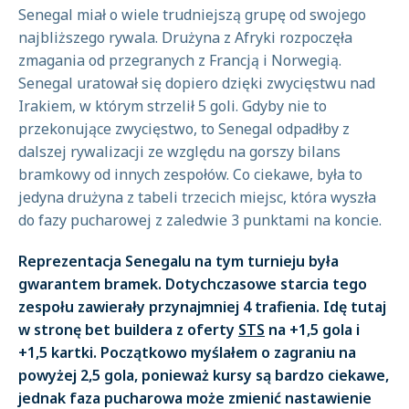
Senegal miał o wiele trudniejszą grupę od swojego
najbliższego rywala. Drużyna z Afryki rozpoczęła
zmagania od przegranych z Francją i Norwegią.
Senegal uratował się dopiero dzięki zwycięstwu nad
Irakiem, w którym strzelił 5 goli. Gdyby nie to
przekonujące zwycięstwo, to Senegal odpadłby z
dalszej rywalizacji ze względu na gorszy bilans
bramkowy od innych zespołów. Co ciekawe, była to
jedyna drużyna z tabeli trzecich miejsc, która wyszła
do fazy pucharowej z zaledwie 3 punktami na koncie.
Reprezentacja Senegalu na tym turnieju była
gwarantem bramek. Dotychczasowe starcia tego
zespołu zawierały przynajmniej 4 trafienia. Idę tutaj
w stronę bet buildera z oferty
STS
na +1,5 gola i
+1,5 kartki. Początkowo myślałem o zagraniu na
powyżej 2,5 gola, ponieważ kursy są bardzo ciekawe,
jednak faza pucharowa może zmienić nastawienie