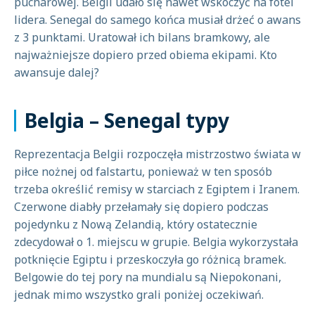
pucharowej. Belgii udało się nawet wskoczyć na fotel
lidera. Senegal do samego końca musiał drżeć o awans
z 3 punktami. Uratował ich bilans bramkowy, ale
najważniejsze dopiero przed obiema ekipami. Kto
awansuje dalej?
Belgia – Senegal typy
Reprezentacja Belgii rozpoczęła mistrzostwo świata w
piłce nożnej od falstartu, ponieważ w ten sposób
trzeba określić remisy w starciach z Egiptem i Iranem.
Czerwone diabły przełamały się dopiero podczas
pojedynku z Nową Zelandią, który ostatecznie
zdecydował o 1. miejscu w grupie. Belgia wykorzystała
potknięcie Egiptu i przeskoczyła go różnicą bramek.
Belgowie do tej pory na mundialu są Niepokonani,
jednak mimo wszystko grali poniżej oczekiwań.