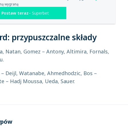
lną wygraną
Postaw teraz
Superbet
rd: przypuszczalne składy
a, Natan, Gomez – Antony, Altimira, Fornals,
bu.
– Deijl, Watanabe, Ahmedhodzic, Bos –
te – Hadj Moussa, Ueda, Sauer.
ypów