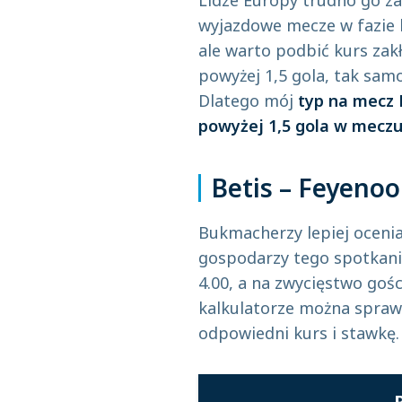
Lidze Europy trudno go za
wyjazdowe mecze w fazie l
ale warto podbić kurs za
powyżej 1,5 gola, tak sam
Dlatego mój
typ na mecz 
powyżej 1,5 gola w meczu
Betis – Feyeno
Bukmacherzy lepiej ocenia
gospodarzy tego spotkania
4.00, a na zwycięstwo goś
kalkulatorze można spraw
odpowiedni kurs i stawkę