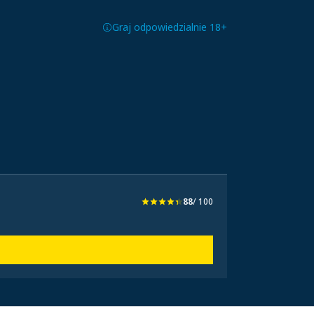
Graj odpowiedzialnie 18+
88
/ 100