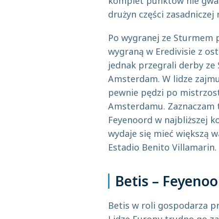
komplet punktów nie gwar
drużyn części zasadniczej
Po wygranej ze Sturmem pi
wygraną w Eredivisie z os
jednak przegrali derby ze 
Amsterdam. W lidze zajmuj
pewnie pędzi po mistrzost
Amsterdamu. Zaznaczam to 
Feyenoord w najbliższej ko
wydaje się mieć większą w
Estadio Benito Villamarin.
Betis – Feyenoo
Betis w roli gospodarza p