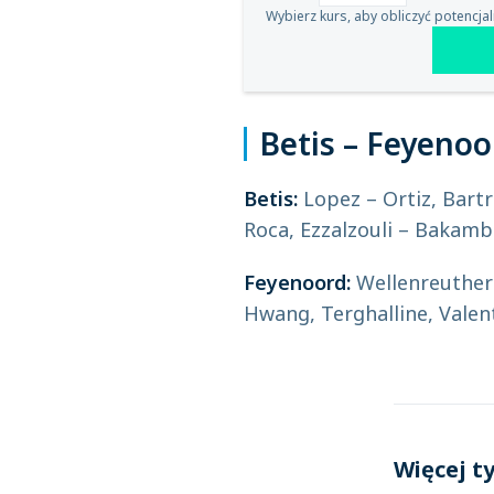
Wybierz kurs, aby obliczyć potencja
Betis – Feyenoo
Betis:
Lopez – Ortiz, Bartr
Roca, Ezzalzouli – Bakam
Feyenoord:
Wellenreuther 
Hwang, Terghalline, Valen
Więcej t