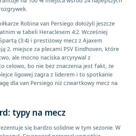
antuje na 100 % miejsca wśród 24 najlepszych
 rozgrywek.
łkarze Robina van Persiego dołożyli jeszcze
tatnim w tabeli Heraclesem 4:2. Wcześniej
Spartą (3:4) i prestiżowy mecz z Ajaxem
ą 2. miejsce za plecami PSV Eindhoven, które
wo, ale mocno naciska arcyrywal z
celowo, bo nie bez znaczenia jest fakt, że
lejce ligowej zagra z liderem i to spotkanie
agę dla van Persiego niż czwartkowy mecz na
rd: typy na mecz
rezentuje się bardzo solidnie w tym sezonie. W