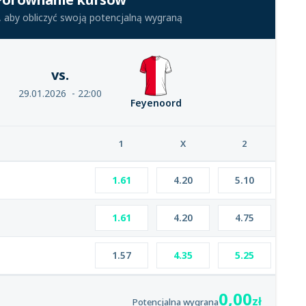
rs, aby obliczyć swoją potencjalną wygraną
vs.
29.01.2026
22:00
Feyenoord
1
X
2
1.61
4.20
5.10
1.61
4.20
4.75
1.57
4.35
5.25
0,00
zł
Potencjalna wygrana