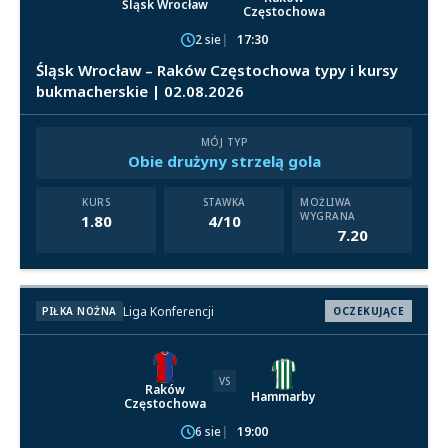
Śląsk Wrocław
Częstochowa
2 sie
17:30
Śląsk Wrocław – Raków Częstochowa typy i kursy
bukmacherskie | 02.08.2026
MÓJ TYP
Obie drużyny strzelą gola
KURS
STAWKA
MOŻLIWA
WYGRANA
1.80
4/10
7.20
Liga Konferencji
PIŁKA NOŻNA
OCZEKUJĄCE
VS
Raków
Hammarby
Częstochowa
6 sie
19:00