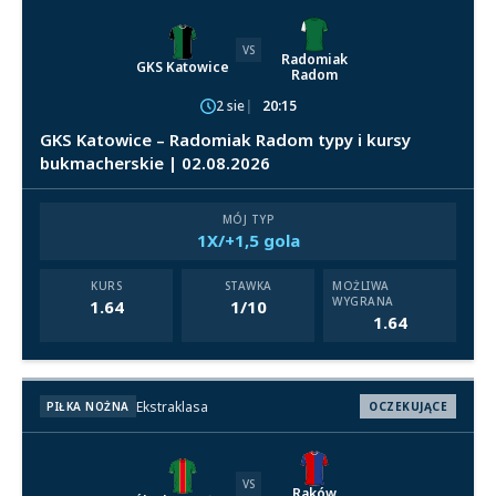
VS
Radomiak
GKS Katowice
Radom
2 sie
20:15
GKS Katowice – Radomiak Radom typy i kursy
bukmacherskie | 02.08.2026
MÓJ TYP
1X/+1,5 gola
KURS
STAWKA
MOŻLIWA
WYGRANA
1.64
1/10
1.64
Ekstraklasa
PIŁKA NOŻNA
OCZEKUJĄCE
VS
Raków