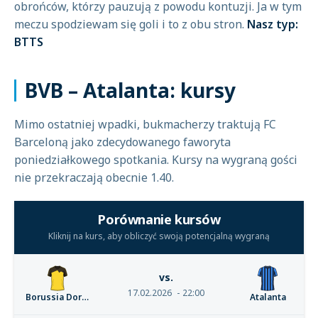
obrońców, którzy pauzują z powodu kontuzji. Ja w tym
meczu spodziewam się goli i to z obu stron.
Nasz typ:
BTTS
BVB – Atalanta: kursy
Mimo ostatniej wpadki, bukmacherzy traktują FC
Barceloną jako zdecydowanego faworyta
poniedziałkowego spotkania. Kursy na wygraną gości
nie przekraczają obecnie 1.40.
Porównanie kursów
Kliknij na kurs, aby obliczyć swoją potencjalną wygraną
vs.
17.02.2026
22:00
Borussia Dortmund
Atalanta