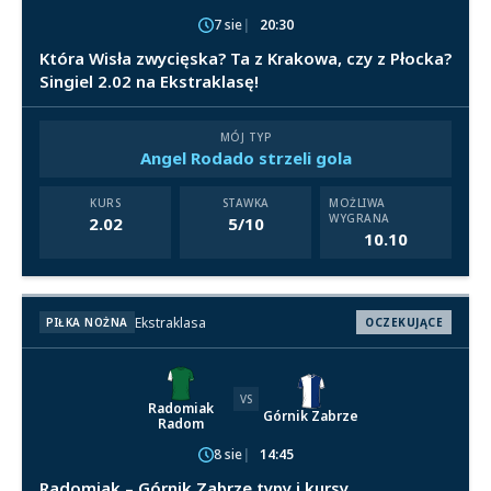
7 sie
20:30
Która Wisła zwycięska? Ta z Krakowa, czy z Płocka?
Singiel 2.02 na Ekstraklasę!
MÓJ TYP
Angel Rodado strzeli gola
KURS
STAWKA
MOŻLIWA
WYGRANA
2.02
5/10
10.10
Ekstraklasa
PIŁKA NOŻNA
OCZEKUJĄCE
VS
Radomiak
Górnik Zabrze
Radom
8 sie
14:45
Radomiak – Górnik Zabrze typy i kursy