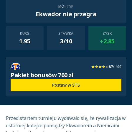
MÓJ TYP
Ekwador nie przegra
KURS
STAWKA
ZYSK
1.95
3/10
+2.85
87
/ 100
Pakiet bonusów 760 zł
Postaw w STS
Przed startem turnieju wydawało się, że rywalizacja w
ostatniej kolejce pomiędzy Ekwadorem a Niemcami