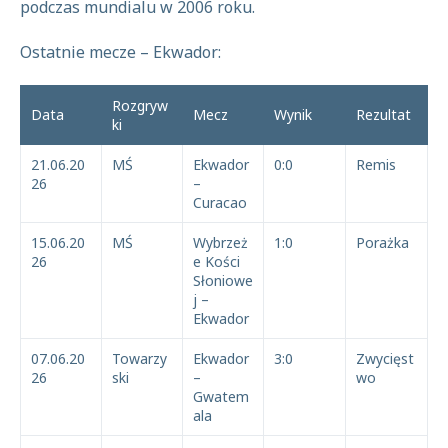
podczas mundialu w 2006 roku.
Ostatnie mecze – Ekwador:
Rozgryw
Data
Mecz
Wynik
Rezultat
ki
21.06.20
MŚ
Ekwador
0:0
Remis
26
–
Curacao
15.06.20
MŚ
Wybrzeż
1:0
Porażka
26
e Kości
Słoniowe
j –
Ekwador
07.06.20
Towarzy
Ekwador
3:0
Zwycięst
26
ski
–
wo
Gwatem
ala