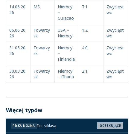
14.06.20
MŚ
Niemcy
7:1
Zwycięst
26
–
wo
Curacao
06.06.20
Towarzy
USA –
1:2
Zwycięst
26
ski
Niemcy
wo
31.05.20
Towarzy
Niemcy
4:0
Zwycięst
26
ski
–
wo
Finlandia
30.03.20
Towarzy
Niemcy
2:1
Zwycięst
26
ski
– Ghana
wo
Więcej typów
Ekstraklasa
PIŁKA NOŻNA
OCZEKUJĄCE