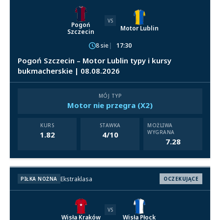
VS
Pogoń
Motor Lublin
Szczecin
8 sie
17:30
Pogoń Szczecin – Motor Lublin typy i kursy
bukmacherskie | 08.08.2026
MÓJ TYP
Motor nie przegra (X2)
KURS
STAWKA
MOŻLIWA
WYGRANA
1.82
4/10
7.28
Ekstraklasa
PIŁKA NOŻNA
OCZEKUJĄCE
VS
Wisła Kraków
Wisła Płock