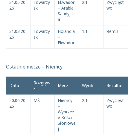
31.05.20
Towarzy
Ekwador
2:1
Zwycięst
26
ski
– Arabia
wo
Saudyjsk
a
31.03.20
Towarzy
Holandia
1:1
Remis
26
ski
–
Ekwador
Ostatnie mecze – Niemcy:
Rozgryw
Data
Mecz
Wynik
Rezultat
ki
20.06.20
MŚ
Niemcy
2:1
Zwycięst
26
–
wo
Wybrzeż
e Kości
Słoniowe
j