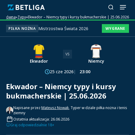
na główna
»
Typy
»
Ekwador – Niemcy typy i kursy bukmacherskie | 25.06.2026
Mistrzostwa Świata 2026
PIŁKA NOŻNA
WYGRANE
VS
Ekwador
Niemcy
25 cze 2026
23:00
Ekwador – Niemcy typy i kursy
bukmacherskie | 25.06.2026
Napisane przez
Mateusz Nowak
, Typer w dziale piłka nożna i tenis
ziemny
Ostatnia aktualizacja: 26.06.2026
Graj odpowiedzialnie 18+