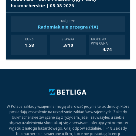
bukmacherskie | 08.08.2026
MÓJ TYP
Radomiak nie przegra (1X)
KURS
STAWKA
MOŻLIWA
WYGRANA
1.58
3/10
4.74
W Polsce zakłady wzajemne mogą oferować jedynie te podmioty, które
posiadają zezwolenie na urządzanie zakładów wzajemnych. Zakłady
bukmacherskie związane są z ryzykiem. Jeżeli zauważyłeś u siebie
objawy uzależnienia skontaktuj się z serwisami oferującymi pomoc w
wyjściu z nałogu hazardowego. Graj odpowiedzialnie. | +18 Zakłady
bukmacherskie zawierane u firm, które nie posiadają licencji