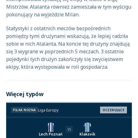
Mistrzów. Atalanta również zamieszała w tym wyścigu
pokonujący na wyjeździe Milan.
Statystyki z ostatnich meczów bezpośrednich
pomiędzy tymi drużynami wskazują, że lepiej radziła
sobie w nich Atalanta. Na koncie tej drużyny znajdują
się 3 wygrane w poprzednich 5 meczach. 3 ostatnie
pojedynki tych drużyn zakończyły się zwycięstwem
ekipy, która występowała w roli gospodarza.
Więcej typów
Liga Europy
PIŁKA NOŻNA
OCZEKUJĄCE
VS
Lech Poznań
Klaksvik