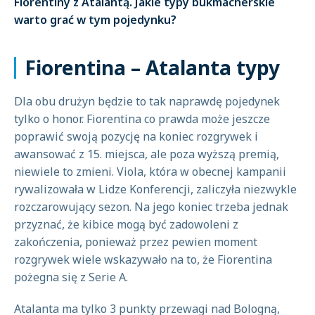
Fiorentiny z Atalantą. Jakie typy bukmacherskie
warto grać w tym pojedynku?
Fiorentina – Atalanta typy
Dla obu drużyn będzie to tak naprawdę pojedynek
tylko o honor. Fiorentina co prawda może jeszcze
poprawić swoją pozycję na koniec rozgrywek i
awansować z 15. miejsca, ale poza wyższą premią,
niewiele to zmieni. Viola, która w obecnej kampanii
rywalizowała w Lidze Konferencji, zaliczyła niezwykle
rozczarowujący sezon. Na jego koniec trzeba jednak
przyznać, że kibice mogą być zadowoleni z
zakończenia, ponieważ przez pewien moment
rozgrywek wiele wskazywało na to, że Fiorentina
pożegna się z Serie A.
Atalanta ma tylko 3 punkty przewagi nad Bologną,