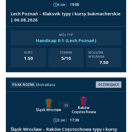
6 sie
19:00
Lech Poznań – Klaksvik typy i kursy bukmacherskie
| 06.08.2026
MÓJ TYP
Handicap 0:1 (Lech Poznań)
KURS
STAWKA
MOŻLIWA
WYGRANA
1.50
5/10
7.50
Ekstraklasa
PIŁKA NOŻNA
OCZEKUJĄCE
VS
Raków
Śląsk Wrocław
Częstochowa
2 sie
17:30
Śląsk Wrocław – Raków Częstochowa typy i kursy