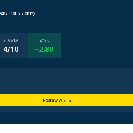
ożna i tenis ziemny
STAWKA
ZYSK
4/10
+2.80
Postaw w STS