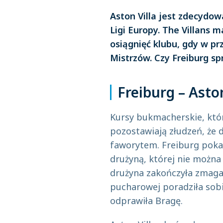
Aston Villa jest zdecydo
Ligi Europy. The Villans 
osiągnięć klubu, gdy w pr
Mistrzów. Czy Freiburg s
Freiburg – Asto
Kursy bukmacherskie, któr
pozostawiają złudzeń, że 
faworytem. Freiburg pokaz
drużyną, której nie można 
drużyna zakończyła zmagani
pucharowej poradziła sobie
odprawiła Bragę.