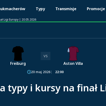
bukmacherów
Typy
Transmisje
Promocje
inał Ligi Europy | 20.05.2026
VS
Freiburg
Aston Villa
20 maj 2026
22:00
a typy i kursy na finał L