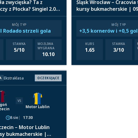
ła zwycięska? Ta z
Śląsk Wrocław – Cracovia 
czy z Płocka? Singiel 2.02
kursy bukmacherskie | 09
klasę!
MÓJ TYP
MÓJ TYP
l Rodado strzeli gola
+3,5 kornerów i +0,5 go
STAWKA
MOŻLIWA
KURS
STAWKA
WYGRANA
5/10
1.65
3/10
10.10
Ekstraklasa
A
OCZEKUJĄCE
VS
goń
Motor Lublin
zecin
8 sie
17:30
zecin – Motor Lublin
rsy bukmacherskie |