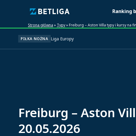
Ranking 
Strona główna
»
Typy
»
Freiburg – Aston Villa typy i kursy na f
Liga Europy
PIŁKA NOŻNA
Freiburg – Aston Vill
20.05.2026