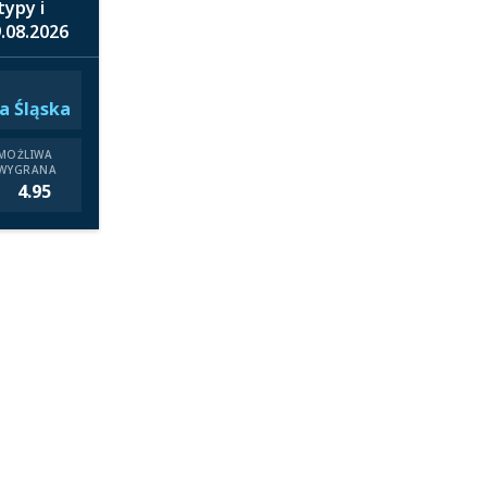
typy i
.08.2026
la Śląska
MOŻLIWA
WYGRANA
4.95