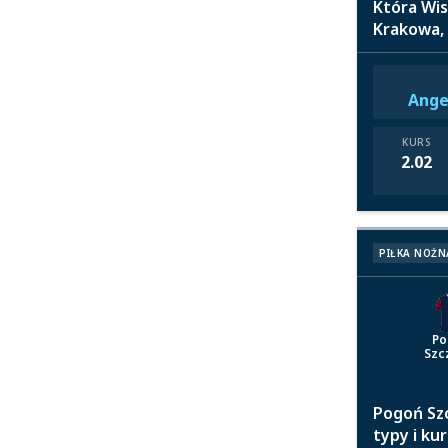
Która Wis
Krakowa, 
na Ekstra
Ange
KURS
2.02
PIŁKA NOŻN
Po
Szc
Pogoń Szc
typy i ku