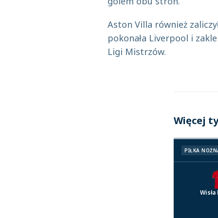
golem obu stron.
Aston Villa również zalicz
pokonała Liverpool i zakl
Ligi Mistrzów.
Więcej t
PIŁKA NOŻN
Wisła