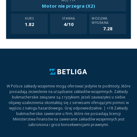
MÓJ TYP
Motor nie przegra (X2)
KURS
STAWKA
MOŻLIWA
WYGRANA
1.82
4/10
7.28
W Polsce zakłady wzajemne mogą oferować jedynie te podmioty, które
posiadają zezwolenie na urządzanie zakładów wzajemnych. Zakłady
bukmacherskie związane są z ryzykiem. Jeżeli zauważyłeś u siebie
objawy uzależnienia skontaktuj się z serwisami oferującymi pomoc w
wyjściu z nałogu hazardowego. Graj odpowiedzialnie. | +18 Zakłady
bukmacherskie zawierane u firm, które nie posiadają licencji
Ministerstwa Finansów na zawieranie zakładów wzajemnych jest
zabroniona i grozi konsekwencjami prawnymi.