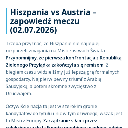
Hiszpania vs Austria –
zapowiedź meczu
(02.07.2026)
Trzeba przyznać, że Hiszpanie nie najlepiej
rozpoczęli zmagania na Mistrzostwach Świata.
Przypomnijmy, że pierwsza konfrontacja z Republiką
Zielonego Przylądka zakończyła się remisem.
Z
biegiem czasu widzieliśmy już lepszą grę formalnych
gospodarzy. Najpierw pewny triumf z Arabią
Saudyjską, a potem skromne zwycięstwo z
Urugwajem.
Oczywiście nacja ta jest w szerokim gronie
kandydatów do tytułu i nic w tym dziwnego, wszak jest
to Mistrz Europy.
Zarządzanie siłami przez
selekcjonera de la Fuente przebiega w odpowiednim