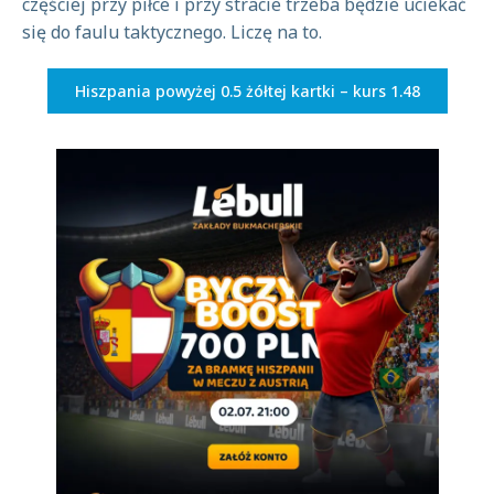
częściej przy piłce i przy stracie trzeba będzie uciekać
się do faulu taktycznego. Liczę na to.
Hiszpania powyżej 0.5 żółtej kartki – kurs 1.48