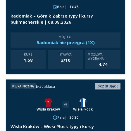
8 sie
14:45
Radomiak – Górnik Zabrze typy i kursy
bukmacherskie | 08.08.2026
MÓJ TYP
Radomiak nie przegra (1X)
KURS
STAWKA
MOŻLIWA
WYGRANA
1.58
3/10
4.74
Ekstraklasa
PIŁKA NOŻNA
OCZEKUJĄCE
VS
Wisła Kraków
Wisła Płock
7 sie
20:30
Wisła Kraków – Wisła Płock typy i kursy