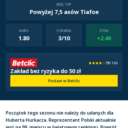
MÓJ TYP
Powyżej 7,5 asów Tiafoe
KURS
STAWKA
ZYSK
1.80
3/10
+2.40
79
/ 100
Zakład bez ryzyka do 50 zł
Postaw w Betclic
Początek tego sezonu nie należy do udanych dla
Huberta Hurkacza. Reprezentant Polski aktualnie
jest na 99. miejscu w światowym rankingu. Powrót