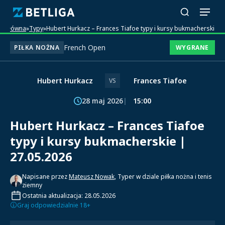
na główna
»
Typy
»
Hubert Hurkacz – Frances Tiafoe typy i kursy bukmacherskie |
French Open
PIŁKA NOŻNA
WYGRANE
Hubert Hurkacz
Frances Tiafoe
VS
28 maj 2026
15:00
Hubert Hurkacz – Frances Tiafoe
typy i kursy bukmacherskie |
27.05.2026
Napisane przez
Mateusz Nowak
, Typer w dziale piłka nożna i tenis
ziemny
Ostatnia aktualizacja: 28.05.2026
Graj odpowiedzialnie 18+