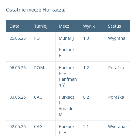
Ostatnie mecze Hurkacza:
Data
Turniej
Mecz
Wynik
Status
25.05.26
FO
Munar J.
1:3
Wygrana
–
Hurkacz
H.
06.05.26
ROM
Hurkacz
1:2
Porażka
H. –
Hanfman
n Y.
03.05.26
CAG
Hurkacz
0:2
Porażka
H. –
Arnaldi
M.
02.05.26
CAG
Hurkacz
2:1
Wygrana
H. –