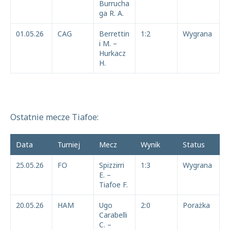
Burrucha
ga R. A.
01.05.26
CAG
Berrettin
1:2
Wygrana
i M. –
Hurkacz
H.
Ostatnie mecze Tiafoe:
Data
Turniej
Mecz
Wynik
Status
25.05.26
FO
Spizzirri
1:3
Wygrana
E. –
Tiafoe F.
20.05.26
HAM
Ugo
2:0
Porażka
Carabelli
C. –