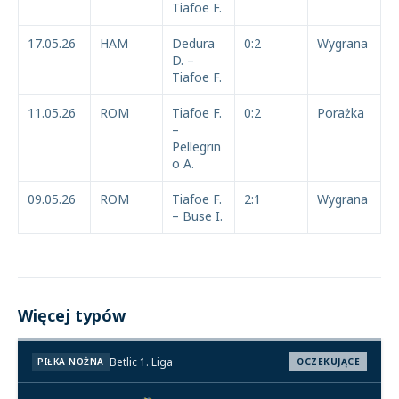
Tiafoe F.
17.05.26
HAM
Dedura
0:2
Wygrana
D. –
Tiafoe F.
11.05.26
ROM
Tiafoe F.
0:2
Porażka
–
Pellegrin
o A.
09.05.26
ROM
Tiafoe F.
2:1
Wygrana
– Buse I.
Więcej typów
Betlic 1. Liga
PIŁKA NOŻNA
OCZEKUJĄCE