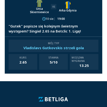
VS
Unia
Arka Gdynia
Skierniewice
10 sie
19:00
"Gutek" popisze się kolejnym świetnym
występem? Singiel 2.65 na Betclic 1. Ligę!
MÓJ TYP
Vladislavs Gutkovskis strzeli gola
KURS
STAWKA
MOŻLIWA
WYGRANA
2.65
5/10
13.25