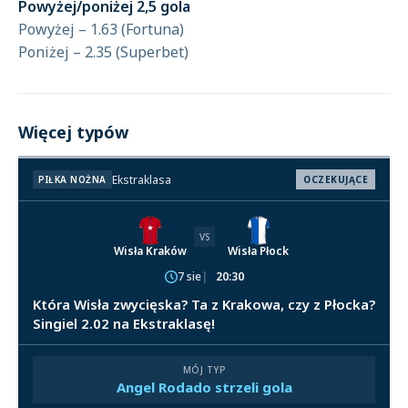
Powyżej/poniżej 2,5 gola
Powyżej – 1.63 (Fortuna)
Poniżej – 2.35 (Superbet)
Więcej typów
Ekstraklasa
PIŁKA NOŻNA
OCZEKUJĄCE
VS
Wisła Kraków
Wisła Płock
7 sie
20:30
Która Wisła zwycięska? Ta z Krakowa, czy z Płocka?
Singiel 2.02 na Ekstraklasę!
MÓJ TYP
Angel Rodado strzeli gola