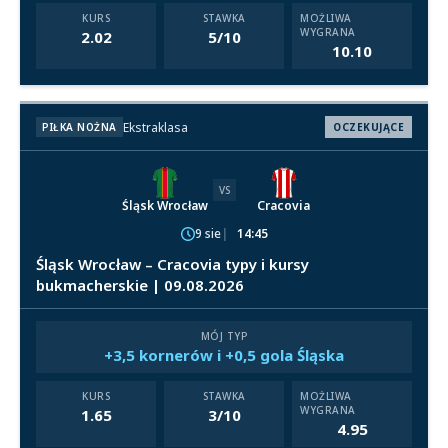
KURS
STAWKA
MOŻLIWA
WYGRANA
2.02
5/10
10.10
Ekstraklasa
PIŁKA NOŻNA
OCZEKUJĄCE
VS
Śląsk Wrocław
Cracovia
9 sie
14:45
Śląsk Wrocław – Cracovia typy i kursy
bukmacherskie | 09.08.2026
MÓJ TYP
+3,5 kornerów i +0,5 gola Śląska
KURS
STAWKA
MOŻLIWA
WYGRANA
1.65
3/10
4.95