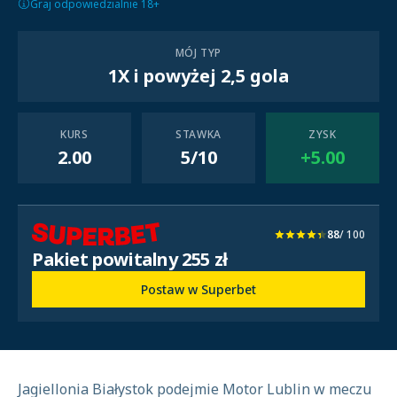
Graj odpowiedzialnie 18+
MÓJ TYP
1X i powyżej 2,5 gola
KURS
STAWKA
ZYSK
2.00
5/10
+5.00
88
/ 100
Pakiet powitalny 255 zł
Postaw w Superbet
Jagiellonia Białystok podejmie Motor Lublin w meczu