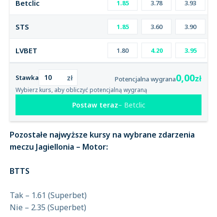
Betclic
1.85
3.78
3.93
STS
1.85
3.60
3.90
LVBET
1.80
4.20
3.95
0,00
zł
zł
Stawka
Potencjalna wygrana
Wybierz kurs, aby obliczyć potencjalną wygraną
Postaw teraz
Betclic
Pozostałe najwyższe kursy na wybrane zdarzenia
meczu Jagiellonia – Motor:
BTTS
Tak – 1.61 (Superbet)
Nie – 2.35 (Superbet)