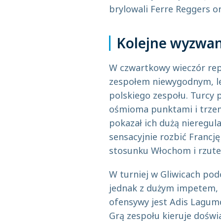
brylowali Ferre Reggers o
Kolejne wyzwan
W czwartkowy wieczór repr
zespołem niewygodnym, le
polskiego zespołu. Turcy p
ośmioma punktami i trzem
pokazał ich dużą nieregula
sensacyjnie rozbić Francj
stosunku Włochom i rzute
W turniej w Gliwicach pod
jednak z dużym impetem, 
ofensywy jest Adis Lagumd
Grą zespołu kieruje doświ