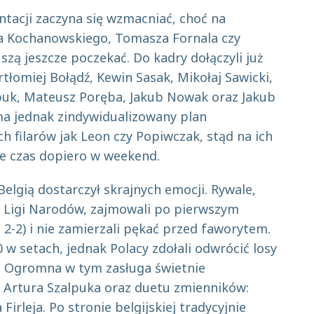
ntacji zaczyna się wzmacniać, choć na
a Kochanowskiego, Tomasza Fornala czy
zą jeszcze poczekać. Do kadry dołączyli już
tłomiej Bołądź, Kewin Sasak, Mikołaj Sawicki,
lpuk, Mateusz Poręba, Jakub Nowak oraz Jakub
ma jednak zindywidualizowany plan
h filarów jak Leon czy Popiwczak, stąd na ich
ie czas dopiero w weekend.
elgią dostarczył skrajnych emocji. Rywale,
 Ligi Narodów, zajmowali po pierwszym
s 2-2) i nie zamierzali pękać przed faworytem.
0 w setach, jednak Polacy zdołali odwrócić losy
2. Ogromna w tym zasługa świetnie
Artura Szalpuka oraz duetu zmienników:
 Firleja. Po stronie belgijskiej tradycyjnie