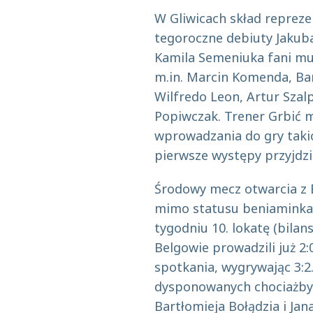
W Gliwicach skład repreze
tegoroczne debiuty Jakub
Kamila Semeniuka fani mus
m.in. Marcin Komenda, Bar
Wilfredo Leon, Artur Sza
Popiwczak. Trener Grbić 
wprowadzania do gry takic
pierwsze występy przyjdz
Środowy mecz otwarcia z B
mimo statusu beniaminka
tygodniu 10. lokatę (bilan
Belgowie prowadzili już 2:
spotkania, wygrywając 3:
dysponowanych chociażby 
Bartłomieja Bołądzia i Jana