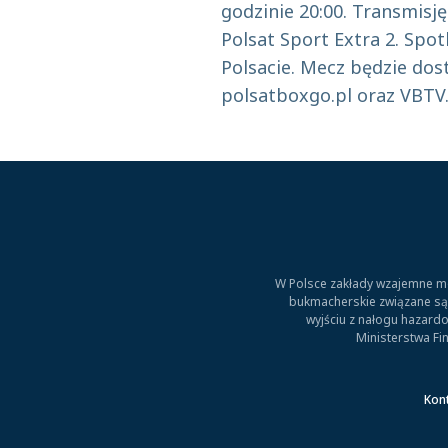
godzinie 20:00. Transmisj
Polsat Sport Extra 2. Sp
Polsacie. Mecz będzie do
polsatboxgo.pl oraz VBTV
W Polsce zakłady wzajemne mo
bukmacherskie związane są z
wyjściu z nałogu hazardo
Ministerstwa Fi
Kon