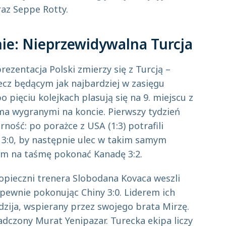
raz Seppe Rotty.
ie: Nieprzewidywalna Turcja
ezentacja Polski zmierzy się z Turcją –
cz będącym jak najbardziej w zasięgu
o pięciu kolejkach plasują się na 9. miejscu z
a wygranymi na koncie. Pierwszy tydzień
rność: po porażce z USA (1:3) potrafili
ę 3:0, by następnie ulec w takim samym
m na taśmę pokonać Kanadę 3:2.
opieczni trenera Slobodana Kovaca weszli
pewnie pokonując Chiny 3:0. Liderem ich
zija, wspierany przez swojego brata Mirzę.
adczony Murat Yenipazar. Turecka ekipa liczy