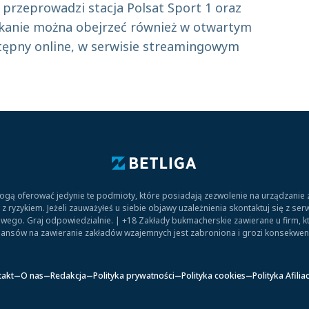
ę przeprowadzi stacja Polsat Sport 1 oraz
otkanie można obejrzeć również w otwartym
stępny online, w serwisie streamingowym
.
gą oferować jedynie te podmioty, które posiadają zezwolenie na urządzanie
 ryzykiem. Jeżeli zauważyłeś u siebie objawy uzależnienia skontaktuj się z s
wego. Graj odpowiedzialnie. | +18 Zakłady bukmacherskie zawierane u firm, któ
nansów na zawieranie zakładów wzajemnych jest zabroniona i grozi konsekwe
takt
O nas
Redakcja
Polityka prywatności
Polityka cookies
Polityka Afilia