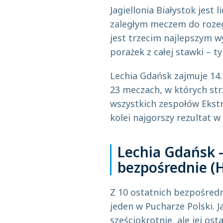
Jagiellonia Białystok jest 
zaległym meczem do rozegr
jest trzecim najlepszym w
porażek z całej stawki – ty
Lechia Gdańsk zajmuje 14
23 meczach, w których strz
wszystkich zespołów Ekstra
kolei najgorszy rezultat w 
Lechia Gdańsk –
bezpośrednie (
Z 10 ostatnich bezpośred
jeden w Pucharze Polski. J
sześciokrotnie, ale jej os