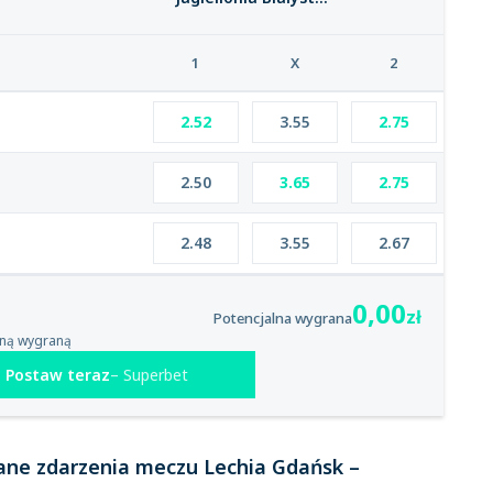
1
X
2
2.52
3.55
2.75
2.50
3.65
2.75
2.48
3.55
2.67
0,00
zł
Potencjalna wygrana
lną wygraną
Postaw teraz
Superbet
ane zdarzenia meczu Lechia Gdańsk –