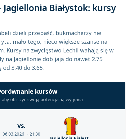
 Jagiellonia Białystok: kursy
beli dzieli przepaść, bukmacherzy nie
yta, mało tego, nieco większe szanse na
. Kursy na zwycięstwo Lechii wahają się w
y na Jagiellonię dobijają do nawet 2.75.
 od 3.40 do 3.65.
Porównanie kursów
rs, aby obliczyć swoją potencjalną wygraną
vs.
06.03.2026
21:30
Jagiellonia Białystok