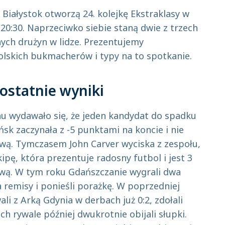
a Białystok otworzą 24. kolejkę Ekstraklasy w
 20:30. Naprzeciwko siebie staną dwie z trzech
ych drużyn w lidze. Prezentujemy
polskich bukmacherów i typy na to spotkanie.
ostatnie wyniki
u wydawało się, że jeden kandydat do spadku
ńsk zaczynała z -5 punktami na koncie i nie
ową. Tymczasem John Carver wyciska z zespołu,
ekipę, która prezentuje radosny futbol i jest 3
wą. W tym roku Gdańszczanie wygrali dwa
 remisy i ponieśli porażkę. W poprzedniej
li z Arką Gdynia w derbach już 0:2, zdołali
ch rywale później dwukrotnie obijali słupki.