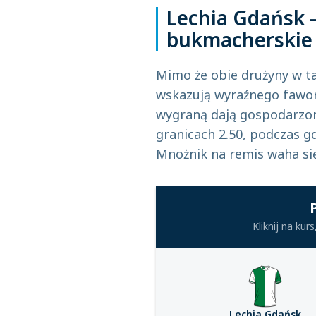
Lechia Gdańsk –
bukmacherskie
Mimo że obie drużyny w ta
wskazują wyraźnego fawor
wygraną dają gospodarzom
granicach 2.50, podczas gd
Mnożnik na remis waha się
Kliknij na ku
Lechia Gdańsk