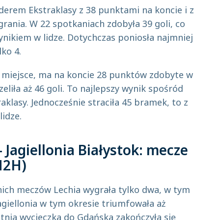
liderem Ekstraklasy z 38 punktami na koncie i z
ania. W 22 spotkaniach zdobyła 39 goli, co
ynikiem w lidze. Dotychczas poniosła najmniej
lko 4.
. miejsce, ma na koncie 28 punktów zdobyte w
eliła aż 46 goli. To najlepszy wynik spośród
klasy. Jednocześnie straciła 45 bramek, to z
lidze.
 Jagiellonia Białystok: mecze
H2H)
nich meczów Lechia wygrała tylko dwa, w tym
agiellonia w tym okresie triumfowała aż
tatnia wycieczka do Gdańska zakończyła się