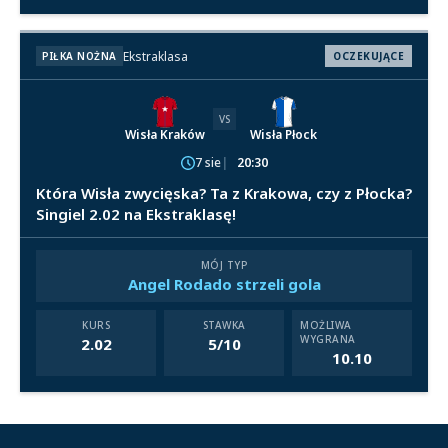
Ekstraklasa
PIŁKA NOŻNA
OCZEKUJĄCE
VS
Wisła Kraków
Wisła Płock
7 sie
20:30
Która Wisła zwycięska? Ta z Krakowa, czy z Płocka?
Singiel 2.02 na Ekstraklasę!
MÓJ TYP
Angel Rodado strzeli gola
KURS
STAWKA
MOŻLIWA
WYGRANA
2.02
5/10
10.10