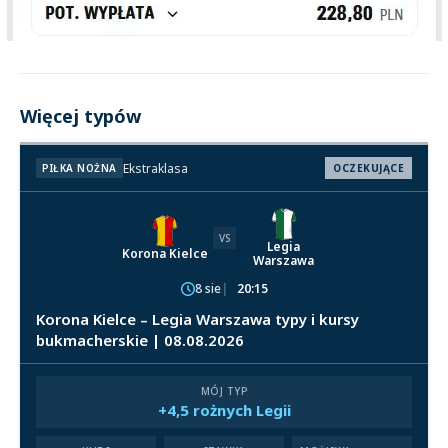
Więcej typów
Ekstraklasa
PIŁKA NOŻNA
OCZEKUJĄCE
VS
Legia
Korona Kielce
Warszawa
8 sie
20:15
Korona Kielce – Legia Warszawa typy i kursy
bukmacherskie | 08.08.2026
MÓJ TYP
+4,5 rożnych Legii