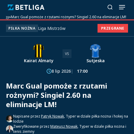
»
Typy
»
Marc Gual pomoże z rzutami rożnymi? Singiel 2.60 na eliminacje LM!
Liga Mistrzów
PIŁKA NOŻNA
PRZEGRANE
VS
Kairat Almaty
Sutjeska
8 lip 2026
17:00
Marc Gual pomoże z rzutami
rożnymi? Singiel 2.60 na
eliminacje LM!
Napisane przez
Patryk Nowak
, Typer w dziale piłka nożna i hokej na
lodzie
Zweryfikowane przez
Mateusz Nowak
, Typer w dziale piłka nożna i
tenis ziemny