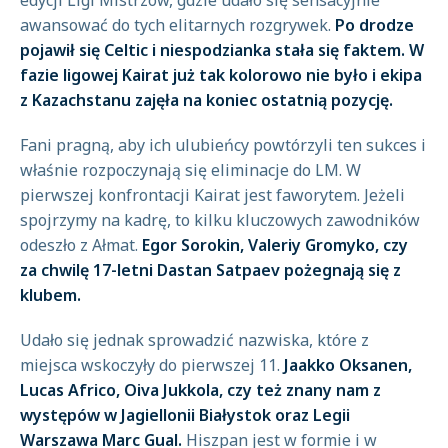
edycji Ligi Mistrzów, gdzie udało się sensacyjnie
awansować do tych elitarnych rozgrywek.
Po drodze
pojawił się Celtic i niespodzianka stała się faktem. W
fazie ligowej Kairat już tak kolorowo nie było i ekipa
z Kazachstanu zajęła na koniec ostatnią pozycję.
Fani pragną, aby ich ulubieńcy powtórzyli ten sukces i
właśnie rozpoczynają się eliminacje do LM. W
pierwszej konfrontacji Kairat jest faworytem. Jeżeli
spojrzymy na kadrę, to kilku kluczowych zawodników
odeszło z Ałmat.
Egor Sorokin, Valeriy Gromyko, czy
za chwilę 17-letni Dastan Satpaev pożegnają się z
klubem.
Udało się jednak sprowadzić nazwiska, które z
miejsca wskoczyły do pierwszej 11.
Jaakko Oksanen,
Lucas Africo, Oiva Jukkola, czy też znany nam z
występów w Jagiellonii Białystok oraz Legii
Warszawa Marc Gual.
Hiszpan jest w formie i w