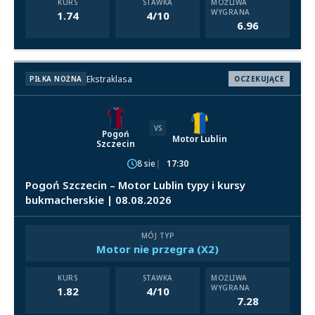
KURS
STAWKA
MOŻLIWA
WYGRANA
1.74
4/10
6.96
Ekstraklasa
PIŁKA NOŻNA
OCZEKUJĄCE
VS
Pogoń
Motor Lublin
Szczecin
8 sie
17:30
Pogoń Szczecin – Motor Lublin typy i kursy
bukmacherskie | 08.08.2026
MÓJ TYP
Motor nie przegra (X2)
KURS
STAWKA
MOŻLIWA
WYGRANA
1.82
4/10
7.28