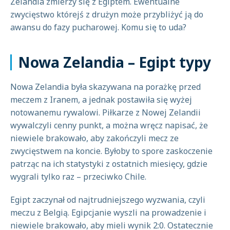
Zelandia zmierzy się z Egiptem. Ewentualne
zwycięstwo którejś z drużyn może przybliżyć ją do
awansu do fazy pucharowej. Komu się to uda?
Nowa Zelandia – Egipt typy
Nowa Zelandia była skazywana na porażkę przed
meczem z Iranem, a jednak postawiła się wyżej
notowanemu rywalowi. Piłkarze z Nowej Zelandii
wywalczyli cenny punkt, a można wręcz napisać, że
niewiele brakowało, aby zakończyli mecz ze
zwycięstwem na koncie. Byłoby to spore zaskoczenie
patrząc na ich statystyki z ostatnich miesięcy, gdzie
wygrali tylko raz – przeciwko Chile.
Egipt zaczynał od najtrudniejszego wyzwania, czyli
meczu z Belgią. Egipcjanie wyszli na prowadzenie i
niewiele brakowało, aby mieli wynik 2:0. Ostatecznie