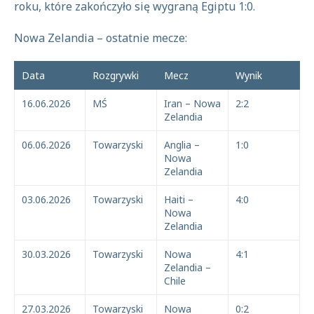
roku, które zakończyło się wygraną Egiptu 1:0.
Nowa Zelandia – ostatnie mecze:
Data
Rozgrywki
Mecz
Wynik
16.06.2026
MŚ
Iran – Nowa
2:2
Zelandia
06.06.2026
Towarzyski
Anglia –
1:0
Nowa
Zelandia
03.06.2026
Towarzyski
Haiti –
4:0
Nowa
Zelandia
30.03.2026
Towarzyski
Nowa
4:1
Zelandia –
Chile
27.03.2026
Towarzyski
Nowa
0:2