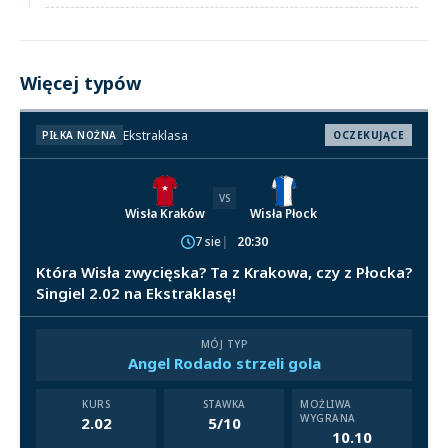
Więcej typów
Ekstraklasa
PIŁKA NOŻNA
OCZEKUJĄCE
VS
Wisła Kraków
Wisła Płock
7 sie
20:30
Która Wisła zwycięska? Ta z Krakowa, czy z Płocka?
Singiel 2.02 na Ekstraklasę!
MÓJ TYP
Angel Rodado strzeli gola
KURS
STAWKA
MOŻLIWA
WYGRANA
2.02
5/10
10.10