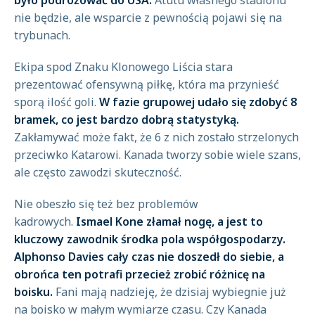
było podróżować do USA.
Atutu własnego stadionu
nie będzie, ale wsparcie z pewnością pojawi się na
trybunach.
Ekipa spod Znaku Klonowego Liścia stara
prezentować ofensywną piłkę, która ma przynieść
sporą ilość goli.
W fazie grupowej udało się zdobyć 8
bramek, co jest bardzo dobrą statystyką.
Zakłamywać może fakt, że 6 z nich zostało strzelonych
przeciwko Katarowi. Kanada tworzy sobie wiele szans,
ale często zawodzi skuteczność.
Nie obeszło się też bez problemów
kadrowych.
Ismael Kone złamał nogę, a jest to
kluczowy zawodnik środka pola współgospodarzy.
Alphonso Davies cały czas nie doszedł do siebie, a
obrońca ten potrafi przecież zrobić różnicę na
boisku.
Fani mają nadzieję, że dzisiaj wybiegnie już
na boisko w małym wymiarze czasu. Czy Kanada