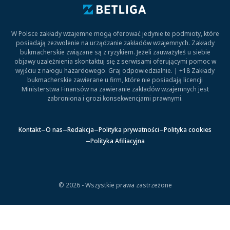
W Polsce zakłady wzajemne mogą oferować jedynie te podmioty, które
posiadają zezwolenie na urządzanie zakładów wzajemnych. Zakłady
bukmacherskie związane są z ryzykiem. Jeżeli zauważyłeś u siebie
objawy uzależnienia skontaktuj się z serwisami oferującymi pomoc w
wyjściu z nałogu hazardowego. Graj odpowiedzialnie. | +18 Zakłady
bukmacherskie zawierane u firm, które nie posiadają licencji
Ministerstwa Finansów na zawieranie zakładów wzajemnych jest
zabroniona i grozi konsekwencjami prawnymi.
Kontakt
O nas
Redakcja
Polityka prywatności
Polityka cookies
Polityka Afiliacyjna
© 2026 - Wszystkie prawa zastrzeżone