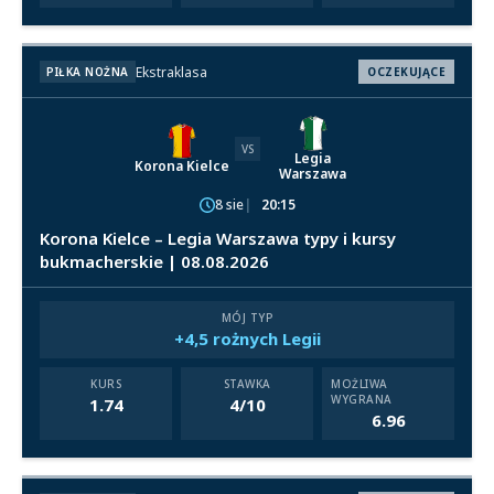
Ekstraklasa
PIŁKA NOŻNA
OCZEKUJĄCE
VS
Legia
Korona Kielce
Warszawa
8 sie
20:15
Korona Kielce – Legia Warszawa typy i kursy
bukmacherskie | 08.08.2026
MÓJ TYP
+4,5 rożnych Legii
KURS
STAWKA
MOŻLIWA
WYGRANA
1.74
4/10
6.96