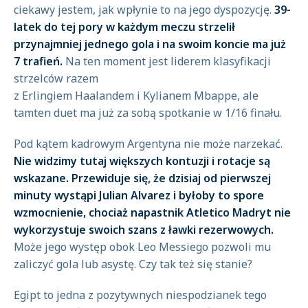
ciekawy jestem, jak wpłynie to na jego dyspozycję.
39-
latek do tej pory w każdym meczu strzelił
przynajmniej jednego gola i na swoim koncie ma już
7 trafień.
Na ten moment jest liderem klasyfikacji
strzelców razem
z Erlingiem Haalandem i Kylianem Mbappe, ale
tamten duet ma już za sobą spotkanie w 1/16 finału.
Pod kątem kadrowym Argentyna nie może narzekać.
Nie widzimy tutaj większych kontuzji i rotacje są
wskazane. Przewiduje się, że dzisiaj od pierwszej
minuty wystąpi Julian Alvarez i byłoby to spore
wzmocnienie, chociaż napastnik Atletico Madryt nie
wykorzystuje swoich szans z ławki rezerwowych.
Może jego występ obok Leo Messiego pozwoli mu
zaliczyć gola lub asystę. Czy tak też się stanie?
Egipt to jedna z pozytywnych niespodzianek tego