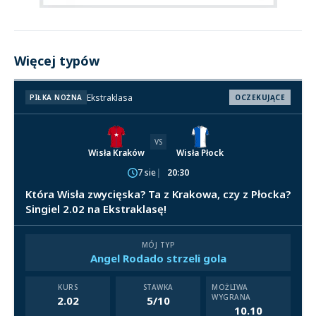
Więcej typów
Ekstraklasa
PIŁKA NOŻNA
OCZEKUJĄCE
VS
Wisła Kraków
Wisła Płock
7 sie
20:30
Która Wisła zwycięska? Ta z Krakowa, czy z Płocka?
Singiel 2.02 na Ekstraklasę!
MÓJ TYP
Angel Rodado strzeli gola
KURS
STAWKA
MOŻLIWA
WYGRANA
2.02
5/10
10.10