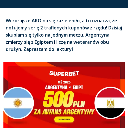
Wczorajsze AKO na się zazieleniło, a to oznacza, że
notujemy serię 2 trafionych kuponów z rzędu! Dzisiaj
skupiam się tylko na jednym meczu. Argentyna
zmierzy się z Egiptem i liczę na weteranów obu
drużyn. Zapraszam do lektury!