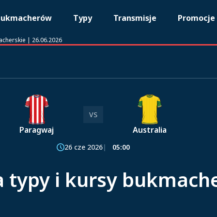
bukmacherów
Typy
Transmisje
Promocje
macherskie | 26.06.2026
VS
Paragwaj
Australia
26 cze 2026
05:00
a typy i kursy bukmache