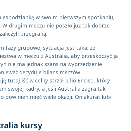
ą niespodziankę w swoim pierwszym spotkaniu,
. W drugim meczu nie poszło już tak dobrze
aliczyli przegraną.
 fazy grupowej sytuacja jest taka, że
ęstwa w meczu z Australią, aby przeskoczyć ją
użyn nie ma jednak szans na wyprzedzenie
nieważ decyduje bilans meczów
 tutaj iść w celny strzał Julio Enciso, który
m swojej kadry, a jeśli Australia zagra tak
to powinien mieć wiele okazji. On akurat lubi
ralia kursy