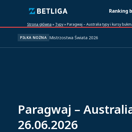
Ranking 
Strona główna
»
Typy
»
Paragwaj – Australia typy i kursy buk
Mistrzostwa Świata 2026
PIŁKA NOŻNA
Paragwaj – Australi
26.06.2026