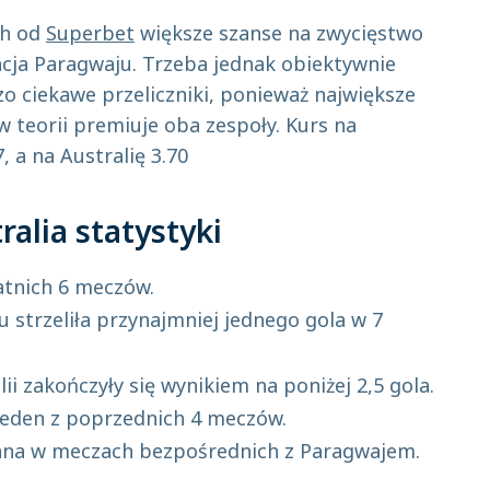
ch od
Superbet
większe szanse na zwycięstwo
cja Paragwaju. Trzeba jednak obiektywnie
zo ciekawe przeliczniki, ponieważ największe
w teorii premiuje oba zespoły. Kurs na
 a na Australię 3.70
ralia statystyki
atnich 6 meczów.
 strzeliła przynajmniej jednego gola w 7
ii zakończyły się wynikiem na poniżej 2,5 gola.
 jeden z poprzednich 4 meczów.
nana w meczach bezpośrednich z Paragwajem.