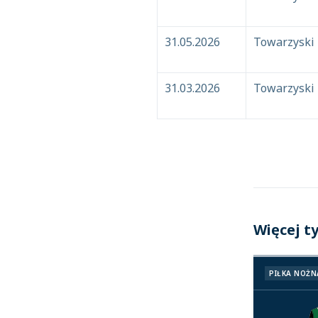
31.05.2026
Towarzyski
31.03.2026
Towarzyski
Więcej t
PIŁKA NOŻN