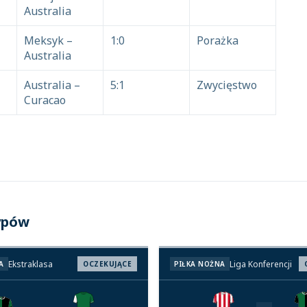
Australia
Meksyk –
1:0
Porażka
Australia
Australia –
5:1
Zwycięstwo
Curacao
ypów
Ekstraklasa
Liga Konferencji
A
OCZEKUJĄCE
PIŁKA NOŻNA