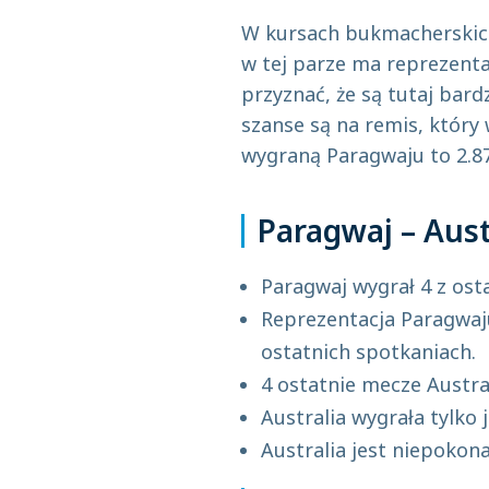
W kursach bukmacherski
w tej parze ma reprezenta
przyznać, że są tutaj bard
szanse są na remis, który 
wygraną Paragwaju to 2.87,
Paragwaj – Aust
Paragwaj wygrał 4 z ost
Reprezentacja Paragwaju
ostatnich spotkaniach.
4 ostatnie mecze Austral
Australia wygrała tylko
Australia jest niepoko