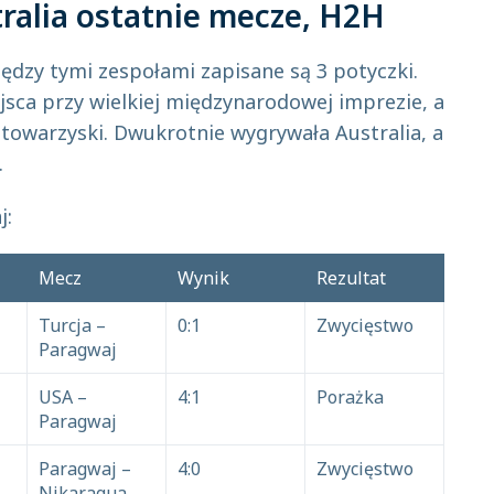
ralia ostatnie mecze, H2H
iędzy tymi zespołami zapisane są 3 potyczki.
ejsca przy wielkiej międzynarodowej imprezie, a
 towarzyski. Dwukrotnie wygrywała Australia, a
.
j:
Mecz
Wynik
Rezultat
Turcja –
0:1
Zwycięstwo
Paragwaj
USA –
4:1
Porażka
Paragwaj
Paragwaj –
4:0
Zwycięstwo
Nikaragua