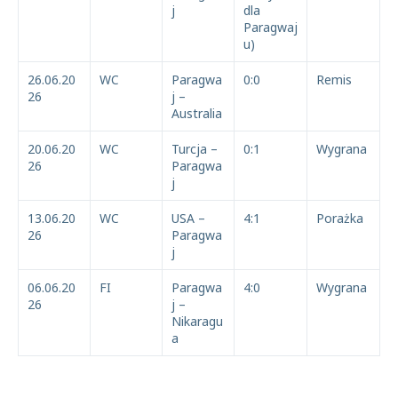
j
dla
Paragwaj
u)
26.06.20
WC
Paragwa
0:0
Remis
26
j –
Australia
20.06.20
WC
Turcja –
0:1
Wygrana
26
Paragwa
j
13.06.20
WC
USA –
4:1
Porażka
26
Paragwa
j
06.06.20
FI
Paragwa
4:0
Wygrana
26
j –
Nikaragu
a