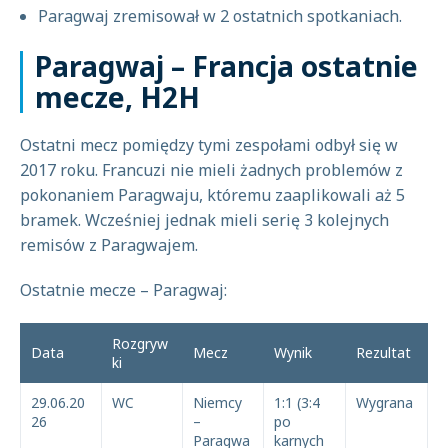
Paragwaj zremisował w 2 ostatnich spotkaniach.
Paragwaj – Francja ostatnie
mecze, H2H
Ostatni mecz pomiędzy tymi zespołami odbył się w
2017 roku. Francuzi nie mieli żadnych problemów z
pokonaniem Paragwaju, któremu zaaplikowali aż 5
bramek. Wcześniej jednak mieli serię 3 kolejnych
remisów z Paragwajem.
Ostatnie mecze – Paragwaj:
Rozgryw
Data
Mecz
Wynik
Rezultat
ki
29.06.20
WC
Niemcy
1:1 (3:4
Wygrana
26
–
po
Paragwa
karnych