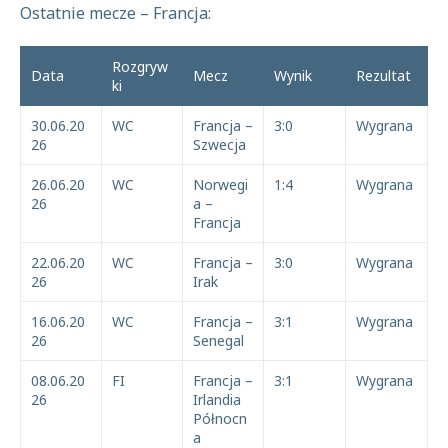
Ostatnie mecze – Francja:
Rozgryw
Data
Mecz
Wynik
Rezultat
ki
30.06.20
WC
Francja –
3:0
Wygrana
26
Szwecja
26.06.20
WC
Norwegi
1:4
Wygrana
26
a –
Francja
22.06.20
WC
Francja –
3:0
Wygrana
26
Irak
16.06.20
WC
Francja –
3:1
Wygrana
26
Senegal
08.06.20
FI
Francja –
3:1
Wygrana
26
Irlandia
Północn
a