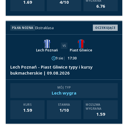
WYGRANA
1.69
4/10
6.76
Ekstraklasa
PIŁKA NOŻNA
OCZEKUJĄCE
VS
Lech Poznań
Piast Gliwice
9 sie
17:30
Lech Poznań - Piast Gliwice typy i kursy
bukmacherskie | 09.08.2026
MÓJ TYP
Lech wygra
KURS
STAWKA
MOŻLIWA
WYGRANA
1.59
1/10
1.59