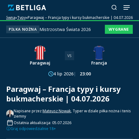
a główna
»
Typy
»
Paragwaj – Francja typy i kursy bukmacherskie | 04.07.2026
Mistrzostwa Świata 2026
PIŁKA NOŻNA
WYGRANE
VS
Paragwaj
Francja
4 lip 2026
23:00
Paragwaj – Francja typy i kursy
bukmacherskie | 04.07.2026
Napisane przez
Mateusz Nowak
, Typer w dziale piłka nożna i tenis
ziemny
Ostatnia aktualizacja: 05.07.2026
Graj odpowiedzialnie 18+