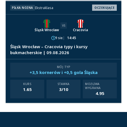
Ekstraklasa
PIŁKA NOŻNA
OCZEKUJĄCE
VS
Śląsk Wrocław
Cracovia
9 sie
14:45
Śląsk Wrocław – Cracovia typy i kursy
bukmacherskie | 09.08.2026
MÓJ TYP
+3,5 kornerów i +0,5 gola Śląska
KURS
STAWKA
MOŻLIWA
WYGRANA
1.65
3/10
4.95