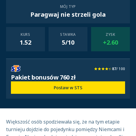
MÓJ TYP
Paragwaj nie strzeli gola
KURS
STAWKA
ZYSK
1.52
5/10
+2.60
87
/ 100
Pakiet bonusów 760 zł
Postaw w STS
Większość osób spodziewała się, że na tym etapie
turnieju dojdzie do pojedynku pomiędzy Niemcami i