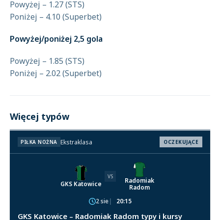
Powyżej – 1.27 (STS)
Poniżej – 4.10 (Superbet)
Powyżej/poniżej 2,5 gola
Powyżej – 1.85 (STS)
Poniżej – 2.02 (Superbet)
Więcej typów
Ekstraklasa
PIŁKA NOŻNA
OCZEKUJĄCE
VS
Radomiak
GKS Katowice
Radom
2 sie
20:15
GKS Katowice – Radomiak Radom typy i kursy