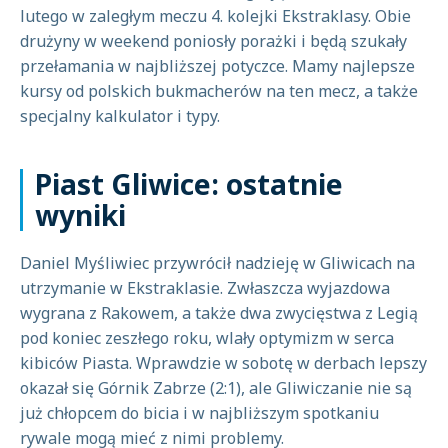
lutego w zaległym meczu 4. kolejki Ekstraklasy. Obie
drużyny w weekend poniosły porażki i będą szukały
przełamania w najbliższej potyczce. Mamy najlepsze
kursy od polskich bukmacherów na ten mecz, a także
specjalny kalkulator i typy.
Piast Gliwice: ostatnie
wyniki
Daniel Myśliwiec przywrócił nadzieję w Gliwicach na
utrzymanie w Ekstraklasie. Zwłaszcza wyjazdowa
wygrana z Rakowem, a także dwa zwycięstwa z Legią
pod koniec zeszłego roku, wlały optymizm w serca
kibiców Piasta. Wprawdzie w sobotę w derbach lepszy
okazał się Górnik Zabrze (2:1), ale Gliwiczanie nie są
już chłopcem do bicia i w najbliższym spotkaniu
rywale mogą mieć z nimi problemy.