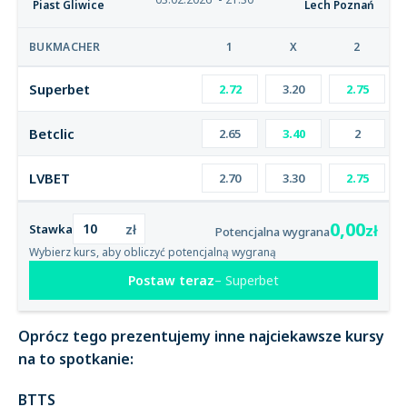
Piast Gliwice
Lech Poznań
BUKMACHER
1
X
2
Superbet
2.72
3.20
2.75
Betclic
2.65
3.40
2
LVBET
2.70
3.30
2.75
0,00
zł
zł
Stawka
Potencjalna wygrana
Wybierz kurs, aby obliczyć potencjalną wygraną
Postaw teraz
Superbet
Oprócz tego prezentujemy inne najciekawsze kursy
na to spotkanie:
BTTS