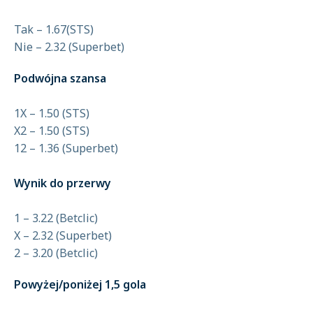
Tak – 1.67(STS)
Nie – 2.32 (Superbet)
Podwójna szansa
1X – 1.50 (STS)
X2 – 1.50 (STS)
12 – 1.36 (Superbet)
Wynik do przerwy
1 – 3.22 (Betclic)
X – 2.32 (Superbet)
2 – 3.20 (Betclic)
Powyżej/poniżej 1,5 gola