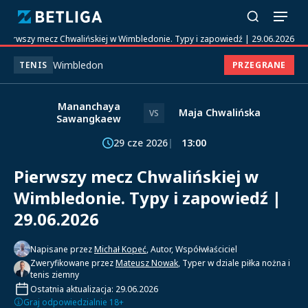
»
Pierwszy mecz Chwalińskiej w Wimbledonie. Typy i zapowiedź | 29.06.2026
Wimbledon
TENIS
PRZEGRANE
Mananchaya
Maja Chwalińska
VS
Sawangkaew
29 cze 2026
13:00
Pierwszy mecz Chwalińskiej w
Wimbledonie. Typy i zapowiedź |
29.06.2026
Napisane przez
Michał Kopeć
, Autor, Współwłaściciel
Zweryfikowane przez
Mateusz Nowak
, Typer w dziale piłka nożna i
tenis ziemny
Ostatnia aktualizacja: 29.06.2026
Graj odpowiedzialnie 18+