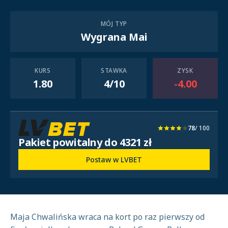
MÓJ TYP
Wygrana Mai
KURS
STAWKA
ZYSK
1.80
4/10
-4.00
78
/ 100
Pakiet powitalny do 4321 zł
Postaw w LVBET
Maja Chwalińska wraca na kort po raz pierwszy od