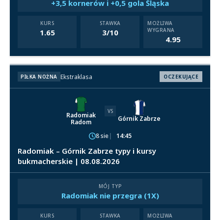
+3,5 kornerów i +0,5 gola Śląska
KURS
STAWKA
MOŻLIWA
WYGRANA
1.65
3/10
4.95
Ekstraklasa
PIŁKA NOŻNA
OCZEKUJĄCE
VS
Radomiak
Górnik Zabrze
Radom
8 sie
14:45
Radomiak – Górnik Zabrze typy i kursy
bukmacherskie | 08.08.2026
MÓJ TYP
Radomiak nie przegra (1X)
KURS
STAWKA
MOŻLIWA