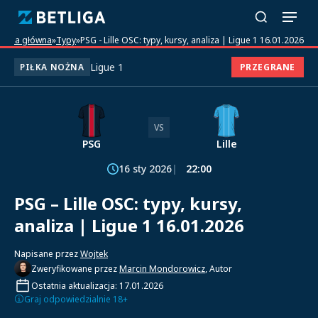
trona główna
»
Typy
»
PSG - Lille OSC: typy, kursy, analiza | Ligue 1 16.01.2026
Ligue 1
PIŁKA NOŻNA
PRZEGRANE
VS
PSG
Lille
16 sty 2026
22:00
PSG – Lille OSC: typy, kursy,
analiza | Ligue 1 16.01.2026
Napisane przez
Wojtek
Zweryfikowane przez
Marcin Mondorowicz
, Autor
Ostatnia aktualizacja: 17.01.2026
Graj odpowiedzialnie 18+