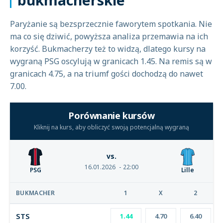
bukmacherskie
Paryżanie są bezsprzecznie faworytem spotkania. Nie
ma co się dziwić, powyższa analiza przemawia na ich
korzyść. Bukmacherzy też to widzą, dlatego kursy na
wygraną PSG oscylują w granicach 1.45. Na remis są w
granicach 4.75, a na triumf gości dochodzą do nawet
7.00.
Porównanie kursów
Kliknij na kurs, aby obliczyć swoją potencjalną wygraną
vs.
16.01.2026
22:00
PSG
Lille
BUKMACHER
1
X
2
STS
1.44
4.70
6.40