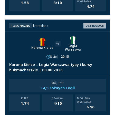
WYGRANA
1.58
3/10
4.74
Ekstraklasa
PIŁKA NOŻNA
OCZEKUJĄCE
VS
Legia
Korona Kielce
Warszawa
8 sie
20:15
Korona Kielce – Legia Warszawa typy i kursy
bukmacherskie | 08.08.2026
MÓJ TYP
+4,5 rożnych Legii
KURS
STAWKA
MOŻLIWA
WYGRANA
1.74
4/10
6.96