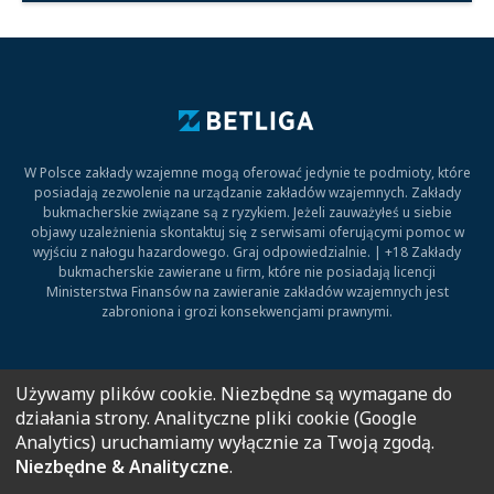
W Polsce zakłady wzajemne mogą oferować jedynie te podmioty, które
posiadają zezwolenie na urządzanie zakładów wzajemnych. Zakłady
bukmacherskie związane są z ryzykiem. Jeżeli zauważyłeś u siebie
objawy uzależnienia skontaktuj się z serwisami oferującymi pomoc w
wyjściu z nałogu hazardowego. Graj odpowiedzialnie. | +18 Zakłady
bukmacherskie zawierane u firm, które nie posiadają licencji
Ministerstwa Finansów na zawieranie zakładów wzajemnych jest
zabroniona i grozi konsekwencjami prawnymi.
Kontakt
O nas
Redakcja
Polityka prywatności
Polityka cookies
Używamy plików cookie. Niezbędne są wymagane do
Polityka Afiliacyjna
działania strony. Analityczne pliki cookie (Google
Analytics) uruchamiamy wyłącznie za Twoją zgodą.
Niezbędne & Analityczne
.