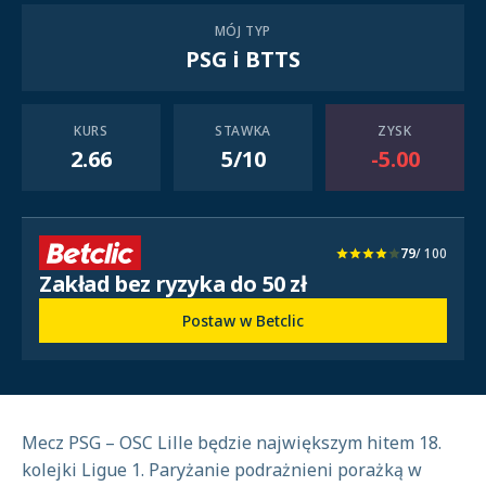
MÓJ TYP
PSG i BTTS
KURS
STAWKA
ZYSK
2.66
5/10
-5.00
79
/ 100
Zakład bez ryzyka do 50 zł
Postaw w Betclic
Mecz PSG – OSC Lille będzie największym hitem 18.
kolejki Ligue 1. Paryżanie podrażnieni porażką w