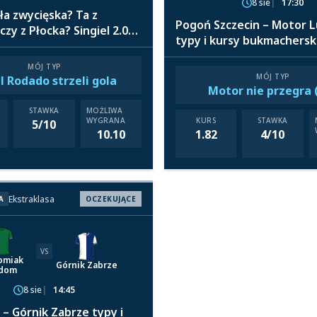
8 sie
17:30
ła zwycięska? Ta z
Pogoń Szczecin – Motor L
czy z Płocka? Singiel 2.02
typy i kursy bukmachersk
klasę!
08.08.2026
MÓJ TYP
MÓJ TYP
l Rodado strzeli gola
Motor nie przegra 
STAWKA
MOŻLIWA
WYGRANA
KURS
STAWKA
5/10
10.10
1.82
4/10
Ekstraklasa
A
OCZEKUJĄCE
VS
omiak
Górnik Zabrze
dom
8 sie
14:45
– Górnik Zabrze typy i