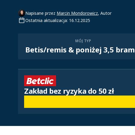
Napisane przez
Marcin Mondorowicz
, Autor
Ostatnia aktualizacja: 16.12.2025
MÓJ TYP
Betis/remis & poniżej 3,5 bram
Zakład bez ryzyka do 50 zł