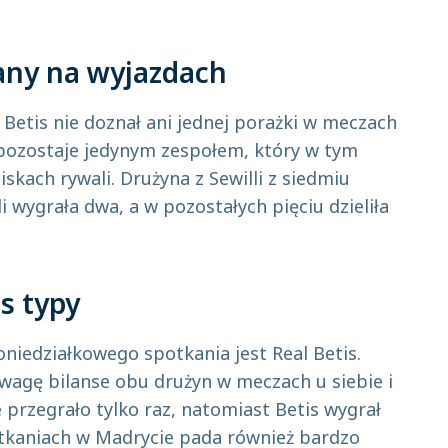
any na wyjazdach
 Betis nie doznał ani jednej porażki w meczach
 pozostaje jedynym zespołem, który w tym
iskach rywali. Drużyna z Sewilli z siedmiu
 wygrała dwa, a w pozostałych pięciu dzieliła
is typy
iedziałkowego spotkania jest Real Betis.
wagę bilanse obu drużyn w meczach u siebie i
e przegrało tylko raz, natomiast Betis wygrał
otkaniach w Madrycie pada również bardzo