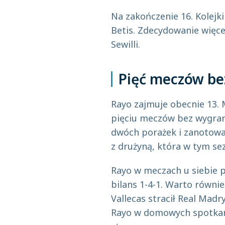
Na zakończenie 16. Kolejki
Betis. Zdecydowanie więce
Sewilli.
Pięć meczów be
Rayo zajmuje obecnie 13. Mi
pięciu meczów bez wygran
dwóch porażek i zanotowała
z drużyną, która w tym sez
Rayo w meczach u siebie 
bilans 1-4-1. Warto równ
Vallecas stracił Real Mad
Rayo w domowych spotkania