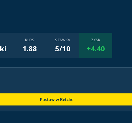
KURS
STAWKA
ZYSK
ki
1.88
5/10
+4.40
Postaw w Betclic