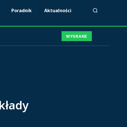
Poradnik
Aktualności
WYGRANE
składy