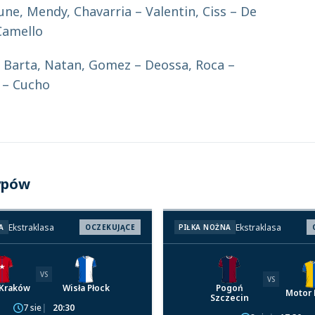
une, Mendy, Chavarria – Valentin, Ciss – De
Camello
, Barta, Natan, Gomez – Deossa, Roca –
 – Cucho
ypów
Ekstraklasa
Ekstraklasa
A
OCZEKUJĄCE
PIŁKA NOŻNA
VS
VS
 Kraków
Wisła Płock
Pogoń
Motor 
Szczecin
7 sie
20:30