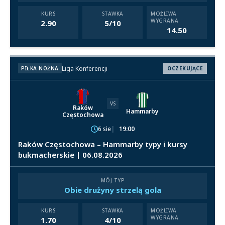
KURS
STAWKA
MOŻLIWA
WYGRANA
2.90
5/10
14.50
Liga Konferencji
PIŁKA NOŻNA
OCZEKUJĄCE
VS
Raków
Hammarby
Częstochowa
6 sie
19:00
Raków Częstochowa – Hammarby typy i kursy
bukmacherskie | 06.08.2026
MÓJ TYP
Obie drużyny strzelą gola
KURS
STAWKA
MOŻLIWA
WYGRANA
1.70
4/10