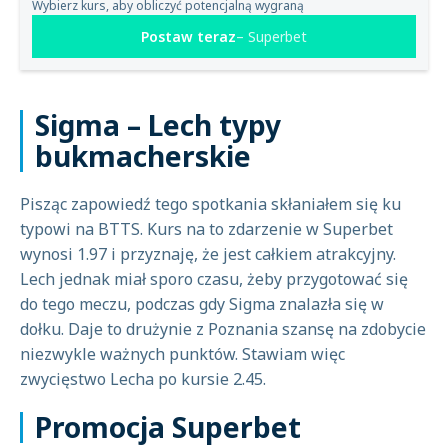
Wybierz kurs, aby obliczyć potencjalną wygraną
Postaw teraz
Superbet
Sigma – Lech typy
bukmacherskie
Pisząc zapowiedź tego spotkania skłaniałem się ku
typowi na BTTS. Kurs na to zdarzenie w Superbet
wynosi 1.97 i przyznaję, że jest całkiem atrakcyjny.
Lech jednak miał sporo czasu, żeby przygotować się
do tego meczu, podczas gdy Sigma znalazła się w
dołku. Daje to drużynie z Poznania szansę na zdobycie
niezwykle ważnych punktów. Stawiam więc
zwycięstwo Lecha po kursie 2.45.
Promocja Superbet