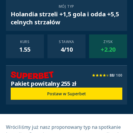
MÓJ TYP
Holandia strzeli +1,5 gola i odda +5,5
celnych strzałów
KURS
STAWKA
ZYSK
1.55
4/10
+2.20
88
/ 100
Pakiet powitalny 255 zł
Postaw w Superbet
Wróciliśmy już nasz proponowany typ na spotkanie