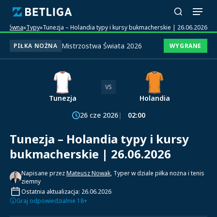
a główna
»
Typy
»
Tunezja – Holandia typy i kursy bukmacherskie | 26.06.2026
Mistrzostwa Świata 2026
PIŁKA NOŻNA
WYGRANE
VS
Tunezja
Holandia
26 cze 2026
02:00
Tunezja – Holandia typy i kursy
bukmacherskie | 26.06.2026
Napisane przez
Mateusz Nowak
, Typer w dziale piłka nożna i tenis
ziemny
Ostatnia aktualizacja: 26.06.2026
Graj odpowiedzialnie 18+