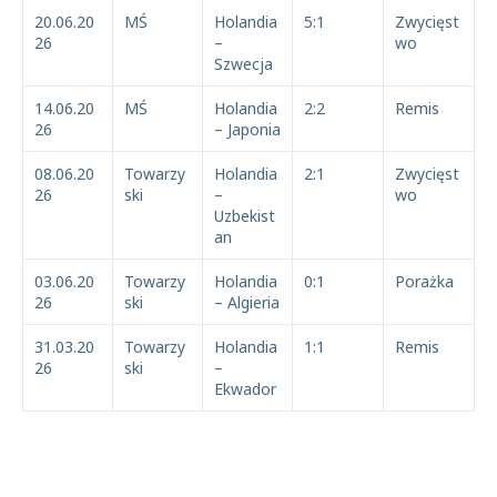
20.06.20
MŚ
Holandia
5:1
Zwycięst
26
–
wo
Szwecja
14.06.20
MŚ
Holandia
2:2
Remis
26
– Japonia
08.06.20
Towarzy
Holandia
2:1
Zwycięst
26
ski
–
wo
Uzbekist
an
03.06.20
Towarzy
Holandia
0:1
Porażka
26
ski
– Algieria
31.03.20
Towarzy
Holandia
1:1
Remis
26
ski
–
Ekwador