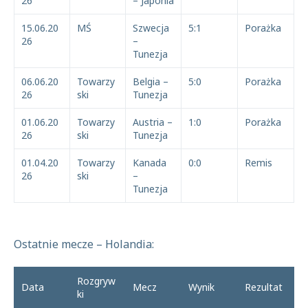
26
– Japonia
15.06.20
MŚ
Szwecja
5:1
Porażka
26
–
Tunezja
06.06.20
Towarzy
Belgia –
5:0
Porażka
26
ski
Tunezja
01.06.20
Towarzy
Austria –
1:0
Porażka
26
ski
Tunezja
01.04.20
Towarzy
Kanada
0:0
Remis
26
ski
–
Tunezja
Ostatnie mecze – Holandia:
Rozgryw
Data
Mecz
Wynik
Rezultat
ki