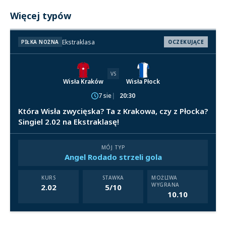
Więcej typów
Ekstraklasa
PIŁKA NOŻNA
OCZEKUJĄCE
VS
Wisła Kraków
Wisła Płock
7 sie
20:30
Która Wisła zwycięska? Ta z Krakowa, czy z Płocka?
Singiel 2.02 na Ekstraklasę!
MÓJ TYP
Angel Rodado strzeli gola
KURS
STAWKA
MOŻLIWA
WYGRANA
2.02
5/10
10.10