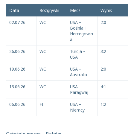
Data
Rozgrywki
Mecz
Wynik
02.07.26
WC
USA –
2:0
Bośnia i
Hercegowin
a
26.06.26
WC
Turcja –
3:2
USA
19.06.26
WC
USA –
2:0
Australia
13.06.26
WC
USA –
4:1
Paragwaj
06.06.26
FI
USA –
1:2
Niemcy