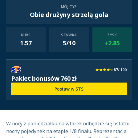
MÓJ TYP
Obie drużyny strzelą gola
KURS
STAWKA
ZYSK
1.57
5/10
+2.85
87
/ 100
Pakiet bonusów 760 zł
Postaw w STS
W nocy z poniedziałku na wtorek odbędzie się ostatni
nocny pojedynek na etapie 1/8 finału. Reprezentacja