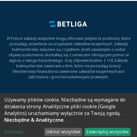
W Polsce zakłady wzajemne mogą oferować jedynie te podmioty, które
posiadają zezwolenie na urządzanie zakładów wzajemnych. Zakłady
bukmacherskie związane są z ryzykiem. Jeżeli zauważyłeś u siebie
objawy uzależnienia skontaktuj się z serwisami oferującymi pomoc w
wyjściu z nałogu hazardowego. Graj odpowiedzialnie. | +18 Zakłady
bukmacherskie zawierane u firm, które nie posiadają licencji
Ministerstwa Finansów na zawieranie zakładów wzajemnych jest
zabroniona i grozi konsekwencjami prawnymi.
Kontakt
O nas
Redakcja
Polityka prywatności
Polityka cookies
Używamy plików cookie. Niezbędne są wymagane do
Polityka Afiliacyjna
działania strony. Analityczne pliki cookie (Google
Analytics) uruchamiamy wyłącznie za Twoją zgodą.
Niezbędne & Analityczne
.
© 2026 - Wszystkie prawa zastrzeżone
Dostosuj
Odrzuć wszystkie
Zaakceptuj wszystkie