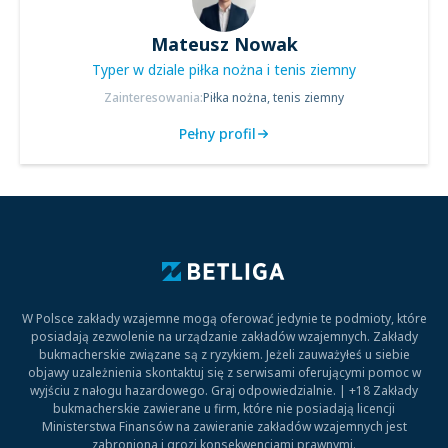
Mateusz Nowak
Typer w dziale piłka nożna i tenis ziemny
Zainteresowania:
Piłka nożna, tenis ziemny
Pełny profil
W Polsce zakłady wzajemne mogą oferować jedynie te podmioty, które
posiadają zezwolenie na urządzanie zakładów wzajemnych. Zakłady
bukmacherskie związane są z ryzykiem. Jeżeli zauważyłeś u siebie
objawy uzależnienia skontaktuj się z serwisami oferującymi pomoc w
wyjściu z nałogu hazardowego. Graj odpowiedzialnie. | +18 Zakłady
bukmacherskie zawierane u firm, które nie posiadają licencji
Ministerstwa Finansów na zawieranie zakładów wzajemnych jest
zabroniona i grozi konsekwencjami prawnymi.