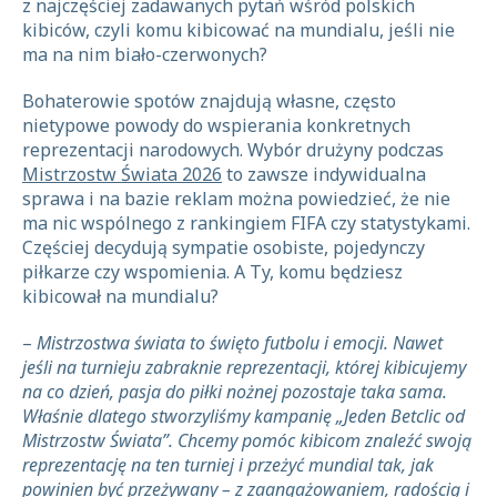
z najczęściej zadawanych pytań wśród polskich
kibiców, czyli komu kibicować na mundialu, jeśli nie
ma na nim biało-czerwonych?
Bohaterowie spotów znajdują własne, często
nietypowe powody do wspierania konkretnych
reprezentacji narodowych. Wybór drużyny podczas
Mistrzostw Świata 2026
to zawsze indywidualna
sprawa i na bazie reklam można powiedzieć, że nie
ma nic wspólnego z rankingiem FIFA czy statystykami.
Częściej decydują sympatie osobiste, pojedynczy
piłkarze czy wspomienia. A Ty, komu będziesz
kibicował na mundialu?
–
Mistrzostwa świata to święto futbolu i emocji. Nawet
jeśli na turnieju zabraknie reprezentacji, której kibicujemy
na co dzień, pasja do piłki nożnej pozostaje taka sama.
Właśnie dlatego stworzyliśmy kampanię „Jeden Betclic od
Mistrzostw Świata”. Chcemy pomóc kibicom znaleźć swoją
reprezentację na ten turniej i przeżyć mundial tak, jak
powinien być przeżywany – z zaangażowaniem, radością i