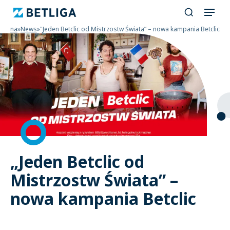
główna
»
News
»
"Jeden Betclic od Mistrzostw Świata” – nowa kampania Betclic
„Jeden Betclic od
Mistrzostw Świata” –
nowa kampania Betclic