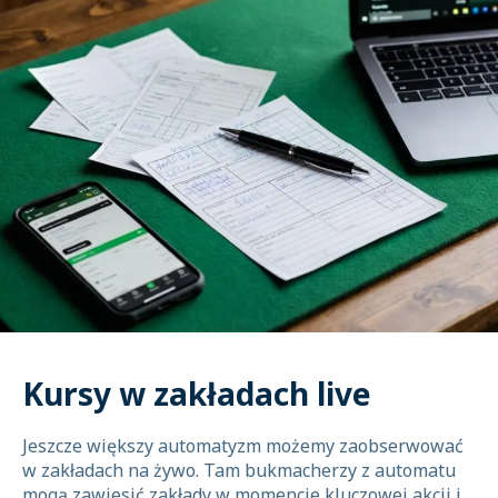
Kursy w zakładach live
Jeszcze większy automatyzm możemy zaobserwować
w zakładach na żywo. Tam bukmacherzy z automatu
mogą zawiesić
zakłady
w momencie kluczowej akcji i