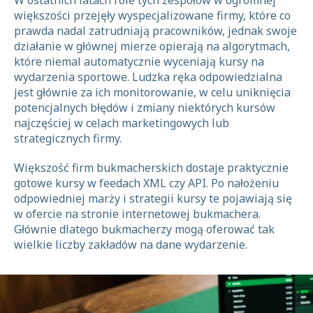
W ostatnich latach role tych zespołów w ogromnej
większości przejęły wyspecjalizowane firmy, które co
prawda nadal zatrudniają pracowników, jednak swoje
działanie w głównej mierze opierają na algorytmach,
które niemal automatycznie wyceniają kursy na
wydarzenia sportowe. Ludzka ręka odpowiedzialna
jest głównie za ich monitorowanie, w celu uniknięcia
potencjalnych błędów i zmiany niektórych kursów
najczęściej w celach marketingowych lub
strategicznych firmy.
Większość firm bukmacherskich dostaje praktycznie
gotowe kursy w feedach XML czy API. Po nałożeniu
odpowiedniej marży i strategii kursy te pojawiają się
w ofercie na stronie internetowej bukmachera.
Głównie dlatego bukmacherzy mogą oferować tak
wielkie liczby zakładów na dane wydarzenie.