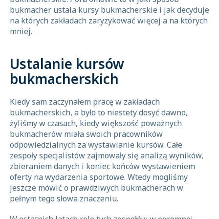
bukmacher ustala kursy bukmacherskie i jak decyduje
na których zakładach zaryzykować więcej a na których
mniej.
Ustalanie kursów
bukmacherskich
Kiedy sam zaczynałem pracę w zakładach
bukmacherskich, a było to niestety dosyć dawno,
żyliśmy w czasach, kiedy większość poważnych
bukmacherów miała swoich pracowników
odpowiedzialnych za wystawianie kursów. Całe
zespoły specjalistów zajmowały się analizą wyników,
zbieraniem danych i koniec końców wystawieniem
oferty na wydarzenia sportowe. Wtedy mogliśmy
jeszcze mówić o prawdziwych bukmacherach w
pełnym tego słowa znaczeniu.