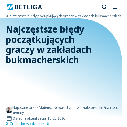
ski
»
Najczęstsze błędy początkujących graczy w zakładach bukmacherskich
Najczęstsze błędy
początkujących
graczy w zakładach
bukmacherskich
Napisane przez
Mateusz Nowak
, Typer w dziale piłka nożna i tenis
ziemny
Ostatnia aktualizacja: 15.05.2026
Graj odpowiedzialnie 18+