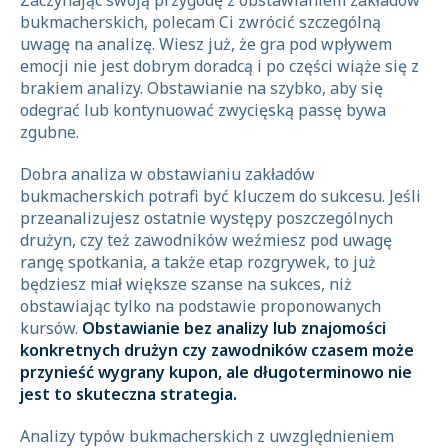
Zaczynając swoją przygodę z obstawianiem zakładów
bukmacherskich, polecam Ci zwrócić szczególną
uwagę na analizę. Wiesz już, że gra pod wpływem
emocji nie jest dobrym doradcą i po części wiąże się z
brakiem analizy. Obstawianie na szybko, aby się
odegrać lub kontynuować zwycięską passę bywa
zgubne.
Dobra analiza w obstawianiu zakładów
bukmacherskich potrafi być kluczem do sukcesu. Jeśli
przeanalizujesz ostatnie występy poszczególnych
drużyn, czy też zawodników weźmiesz pod uwagę
rangę spotkania, a także etap rozgrywek, to już
będziesz miał większe szanse na sukces, niż
obstawiając tylko na podstawie proponowanych
kursów.
Obstawianie bez analizy lub znajomości
konkretnych drużyn czy zawodników czasem może
przynieść wygrany kupon, ale długoterminowo nie
jest to skuteczna strategia.
Analizy typów bukmacherskich z uwzględnieniem