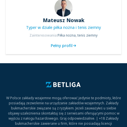
Mateusz Nowak
Typer w dziale piłka nożna i tenis ziemny
Zainteresowania:
Piłka nożna, tenis ziemny
Pełny profil
W Polsce zakłady wzajemne mogą oferować jedynie te podmioty, które
posiadają zezwolenie na urządzanie zakładów wzajemnych. Zakłady
bukmacherskie związane są z ryzykiem. Jeżeli zauważyłeś u siebie
objawy uzależnienia skontaktuj się z serwisami oferującymi pomoc w
wyjściu z nałogu hazardowego. Graj odpowiedzialnie. | +18 Zakłady
bukmacherskie zawierane u firm, które nie posiadają licencji