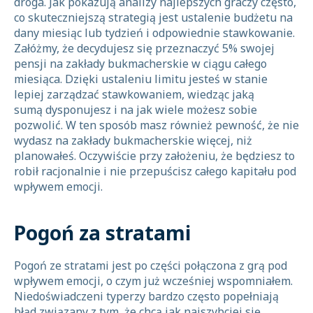
droga. Jak pokazują analizy najlepszych graczy często,
co skuteczniejszą strategią jest ustalenie budżetu na
dany miesiąc lub tydzień i odpowiednie stawkowanie.
Załóżmy, że decydujesz się przeznaczyć 5% swojej
pensji na zakłady bukmacherskie w ciągu całego
miesiąca. Dzięki ustaleniu limitu jesteś w stanie
lepiej zarządzać stawkowaniem, wiedząc jaką
sumą dysponujesz i na jak wiele możesz sobie
pozwolić. W ten sposób masz również pewność, że nie
wydasz na zakłady bukmacherskie więcej, niż
planowałeś. Oczywiście przy założeniu, że będziesz to
robił racjonalnie i nie przepuścisz całego kapitału pod
wpływem emocji.
Pogoń za stratami
Pogoń ze stratami jest po części połączona z grą pod
wpływem emocji, o czym już wcześniej wspomniałem.
Niedoświadczeni typerzy bardzo często popełniają
błąd związany z tym, że chcą jak najszybciej się