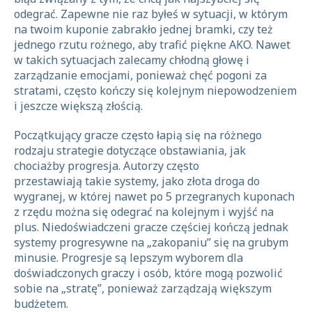
odegrać. Zapewne nie raz byłeś w sytuacji, w którym
na twoim kuponie zabrakło jednej bramki, czy też
jednego rzutu rożnego, aby trafić piękne AKO. Nawet
w takich sytuacjach zalecamy chłodną głowę i
zarządzanie emocjami, ponieważ chęć pogoni za
stratami, często kończy się kolejnym niepowodzeniem
i jeszcze większą złością.
Początkujący gracze często łapią się na różnego
rodzaju strategie dotyczące obstawiania, jak
chociażby progresja. Autorzy często
przestawiają takie systemy, jako złota droga do
wygranej, w której nawet po 5 przegranych kuponach
z rzędu można się odegrać na kolejnym i wyjść na
plus. Niedoświadczeni gracze częściej kończą jednak
systemy progresywne na „zakopaniu” się na grubym
minusie. Progresje są lepszym wyborem dla
doświadczonych graczy i osób, które mogą pozwolić
sobie na „stratę”, ponieważ zarządzają większym
budżetem.