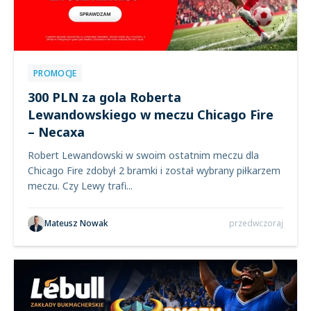
PROMOCJE
300 PLN za gola Roberta
Lewandowskiego w meczu Chicago Fire
– Necaxa
Robert Lewandowski w swoim ostatnim meczu dla
Chicago Fire zdobył 2 bramki i został wybrany piłkarzem
meczu. Czy Lewy trafi...
Mateusz Nowak
przedwczoraj