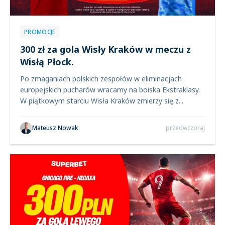
PROMOCJE
300 zł za gola Wisły Kraków w meczu z
Wisłą Płock.
Po zmaganiach polskich zespołów w eliminacjach
europejskich pucharów wracamy na boiska Ekstraklasy.
W piątkowym starciu Wisła Kraków zmierzy się z...
Mateusz Nowak
przedwczoraj