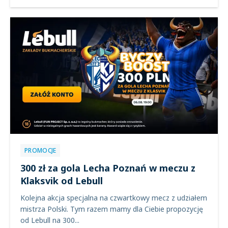
PROMOCJE
300 zł za gola Lecha Poznań w meczu z
Klaksvik od Lebull
Kolejna akcja specjalna na czwartkowy mecz z udziałem
mistrza Polski. Tym razem mamy dla Ciebie propozycję
od Lebull na 300...