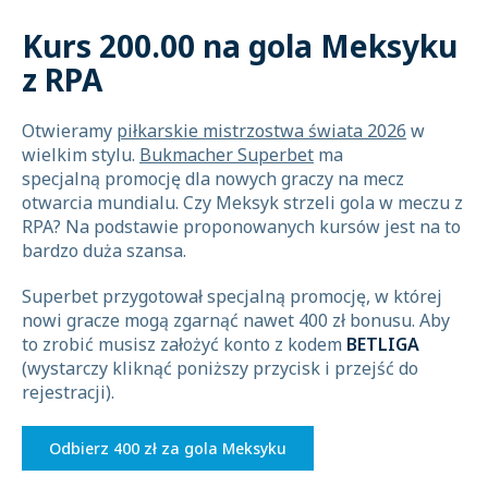
Kurs 200.00 na gola Meksyku
z RPA
Otwieramy
piłkarskie mistrzostwa świata 2026
w
wielkim stylu.
Bukmacher Superbet
ma
specjalną promocję dla nowych graczy na mecz
otwarcia mundialu. Czy Meksyk strzeli gola w meczu z
RPA? Na podstawie proponowanych kursów jest na to
bardzo duża szansa.
Superbet przygotował specjalną promocję, w której
nowi gracze mogą zgarnąć nawet 400 zł bonusu. Aby
to zrobić musisz założyć konto z kodem
BETLIGA
(wystarczy kliknąć poniższy przycisk i przejść do
rejestracji).
Odbierz 400 zł za gola Meksyku