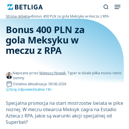
Strona główna
»
Bonus 400 PLN za gola Meksyku w meczu z RPA
Bonus 400 PLN za
gola Meksyku w
meczu z RPA
Napisane przez
Mateusz Nowak
, Typer w dziale piłka nożna i tenis
ziemny
Ostatnia aktualizacja: 09.06.2026
Graj odpowiedzialnie 18+
Specjalna promocja na start mistrzostw świata w piłce
nożnej. W meczu otwarcia Meksyk zagra na Estadio
Azteca z RPA. Jakie są warunki akcji specjalnej od
Superbet?