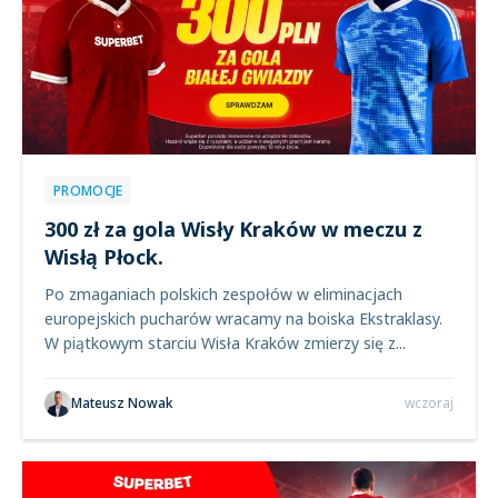
PROMOCJE
300 zł za gola Wisły Kraków w meczu z
Wisłą Płock.
Po zmaganiach polskich zespołów w eliminacjach
europejskich pucharów wracamy na boiska Ekstraklasy.
W piątkowym starciu Wisła Kraków zmierzy się z...
Mateusz Nowak
wczoraj