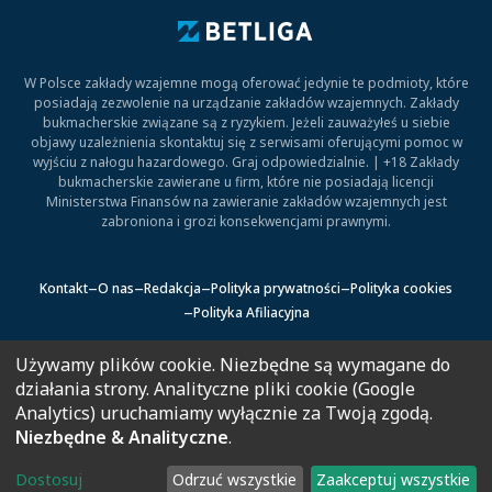
W Polsce zakłady wzajemne mogą oferować jedynie te podmioty, które
posiadają zezwolenie na urządzanie zakładów wzajemnych. Zakłady
bukmacherskie związane są z ryzykiem. Jeżeli zauważyłeś u siebie
objawy uzależnienia skontaktuj się z serwisami oferującymi pomoc w
wyjściu z nałogu hazardowego. Graj odpowiedzialnie. | +18 Zakłady
bukmacherskie zawierane u firm, które nie posiadają licencji
Ministerstwa Finansów na zawieranie zakładów wzajemnych jest
zabroniona i grozi konsekwencjami prawnymi.
Kontakt
O nas
Redakcja
Polityka prywatności
Polityka cookies
Polityka Afiliacyjna
Używamy plików cookie. Niezbędne są wymagane do
działania strony. Analityczne pliki cookie (Google
© 2026 - Wszystkie prawa zastrzeżone
Analytics) uruchamiamy wyłącznie za Twoją zgodą.
Niezbędne & Analityczne
.
Dostosuj
Odrzuć wszystkie
Zaakceptuj wszystkie