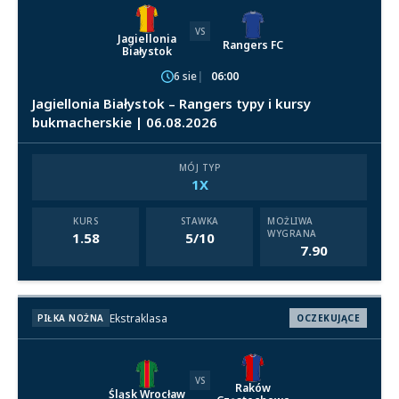
VS
Jagiellonia
Rangers FC
Białystok
6 sie
06:00
Jagiellonia Białystok – Rangers typy i kursy
bukmacherskie | 06.08.2026
MÓJ TYP
1X
KURS
STAWKA
MOŻLIWA
WYGRANA
1.58
5/10
7.90
Ekstraklasa
PIŁKA NOŻNA
OCZEKUJĄCE
VS
Raków
Śląsk Wrocław