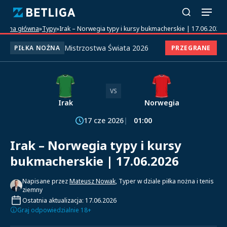
Strona główna
»
Typy
»
Irak – Norwegia typy i kursy bukmacherskie | 17.06.2026
Mistrzostwa Świata 2026
PIŁKA NOŻNA
PRZEGRANE
VS
Irak
Norwegia
17 cze 2026
01:00
Irak – Norwegia typy i kursy
bukmacherskie | 17.06.2026
Napisane przez
Mateusz Nowak
, Typer w dziale piłka nożna i tenis
ziemny
Ostatnia aktualizacja: 17.06.2026
Graj odpowiedzialnie 18+