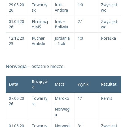
29.05.20
Towarzy
Irak –
1:0
Zwycięst
26
ski
Andora
wo
01.04.20
Eliminacj
Irak –
2:1
Zwycięst
26
e MŚ
Boliwia
wo
12.12.20
Puchar
Jordania
1:0
Porażka
25
Arabski
– Irak
Norwegia – ostatnie mecze:
Rozgryw
Data
Mecz
Wynik
Rezultat
ki
07.06.20
Towarzy
Maroko
1:1
Remis
26
ski
–
Norwegi
a
01.06.20
Towarzy
Norwegi
3:1
Zwycięst