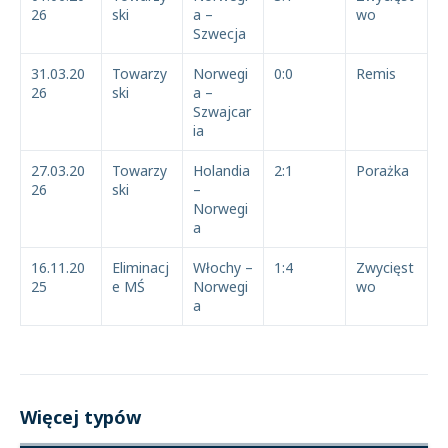
26
ski
a –
wo
Szwecja
31.03.20
Towarzy
Norwegi
0:0
Remis
26
ski
a –
Szwajcar
ia
27.03.20
Towarzy
Holandia
2:1
Porażka
26
ski
–
Norwegi
a
16.11.20
Eliminacj
Włochy –
1:4
Zwycięst
25
e MŚ
Norwegi
wo
a
Więcej typów