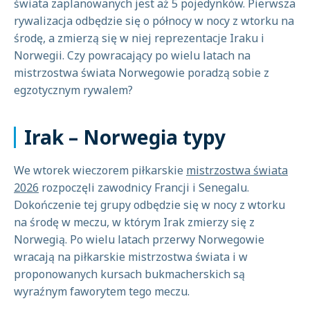
świata zaplanowanych jest aż 5 pojedynków. Pierwsza
rywalizacja odbędzie się o północy w nocy z wtorku na
środę, a zmierzą się w niej reprezentacje Iraku i
Norwegii. Czy powracający po wielu latach na
mistrzostwa świata Norwegowie poradzą sobie z
egzotycznym rywalem?
Irak – Norwegia typy
We wtorek wieczorem piłkarskie
mistrzostwa świata
2026
rozpoczęli zawodnicy Francji i Senegalu.
Dokończenie tej grupy odbędzie się w nocy z wtorku
na środę w meczu, w którym Irak zmierzy się z
Norwegią. Po wielu latach przerwy Norwegowie
wracają na piłkarskie mistrzostwa świata i w
proponowanych kursach bukmacherskich są
wyraźnym faworytem tego meczu.