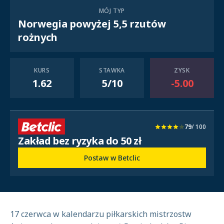
MÓJ TYP
Norwegia powyżej 5,5 rzutów
rożnych
KURS
STAWKA
ZYSK
1.62
5/10
-5.00
79
/ 100
Zakład bez ryzyka do 50 zł
Postaw w Betclic
17 czerwca w kalendarzu piłkarskich mistrzostw