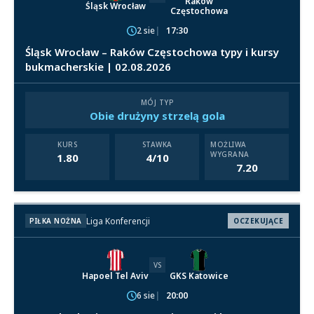
Raków
Śląsk Wrocław
Częstochowa
2 sie
17:30
Śląsk Wrocław – Raków Częstochowa typy i kursy
bukmacherskie | 02.08.2026
MÓJ TYP
Obie drużyny strzelą gola
KURS
STAWKA
MOŻLIWA
WYGRANA
1.80
4/10
7.20
Liga Konferencji
PIŁKA NOŻNA
OCZEKUJĄCE
VS
Hapoel Tel Aviv
GKS Katowice
6 sie
20:00