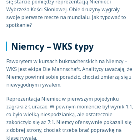
się starcie pomiędzy reprezentacją Niemiec i
Wybrzeża Kości Słoniowej. Obie drużyny wygrały
swoje pierwsze mecze na mundialu. Jak typować to
spotkanie?
Niemcy – WKS typy
Faworytem w kursach bukmacherskich na Niemcy –
WKS jest ekipa Die Mannschaft. Analitycy uważają, że
Niemcy powinni sobie poradzić, chociaż zmierzą się z
niewygodnym rywalem.
Reprezentacja Niemiec w pierwszym pojedynku
zagrała z Curacao. W pewnym momencie był wynik 1:1,
co było wielką niespodzianką, ale ostatecznie
zakończyło się aż 7:1. Niemcy ofensywnie pokazali się
z dobrej strony, chociaż trzeba brać poprawkę na
klasę rywala.