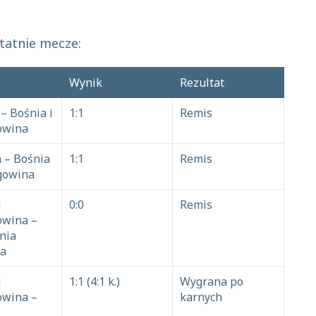
tatnie mecze:
Wynik
Rezultat
– Bośnia i
1:1
Remis
owina
 – Bośnia
1:1
Remis
gowina
i
0:0
Remis
owina –
nia
na
i
1:1 (4:1 k.)
Wygrana po
owina –
karnych