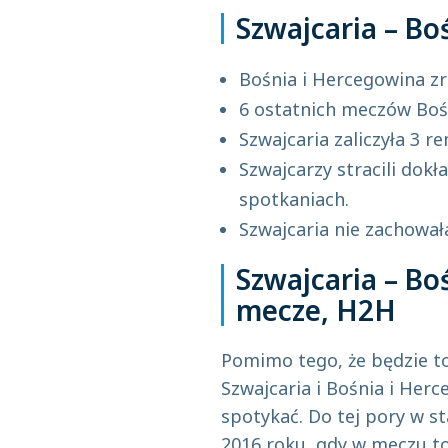
Szwajcaria – Bo
Bośnia i Hercegowina z
6 ostatnich meczów Bośn
Szwajcaria zaliczyła 3 r
Szwajcarzy stracili dokł
spotkaniach.
Szwajcaria nie zachował
Szwajcaria – Bo
mecze, H2H
Pomimo tego, że będzie to
Szwajcaria i Bośnia i Herc
spotykać. Do tej pory w st
2016 roku, gdy w meczu to