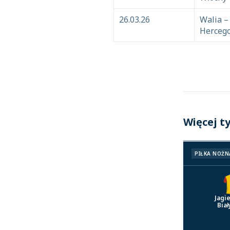
26.03.26
Walia –
Herceg
Więcej t
PIŁKA NOŻN
Jagie
Biał