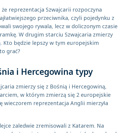
 że reprezentacja Szwajcarii rozpoczyna
ajłatwiejszego przeciwnika, czyli pojedynku z
ali swojego rywala, lecz w doliczonym czasie
bramkę. W drugim starciu Szwajcaria zmierzy
ą. Kto będzie lepszy w tym europejskim
to grać?
śnia i Hercegowina typy
caria zmierzy się z Bośnią i Hercegowiną,
arciem, w którym zmierzą się 2 europejskie
dę wieczorem reprezentacja Anglii mierzyła
lejce zaledwie zremisowali z Katarem. Na