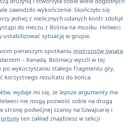
pszą drużyną i stworzyła sobie wiele dogodnych
 ale zawodziło wykończenie. Skończyło się
przy jednej z nielicznych udanych kontr zdobył
rzystąpi do meczu z Bośnia na musiku. Helweci
 ustabilizować sytuację w grupie.
swoim pierwszym spotkaniu
mistrzostw świata
arzem – Kanadą. Bośniacy wyszli w tej
e po wykorzystaniu stałego fragmentu gry,
źć korzystnego rezultatu do końca.
łów, wydaje mi się, że lepsze argumenty ma
 Helweci nie mogą pozwolić sobie na drugą
 w stronę podwójnej szansy na Szwajcarię i
Fortuny
ten zakład znajdziesz w sekcji