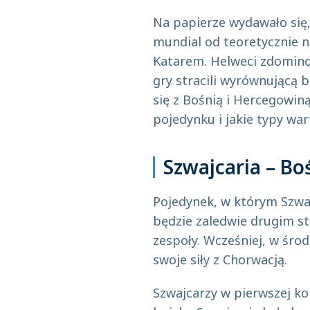
Na papierze wydawało się,
mundial od teoretycznie n
Katarem. Helweci zdominow
gry stracili wyrównującą 
się z Bośnią i Hercegowin
pojedynku i jakie typy war
Szwajcaria – Bo
Pojedynek, w którym Szwaj
będzie zaledwie drugim st
zespoły. Wcześniej, w śro
swoje siły z Chorwacją.
Szwajcarzy w pierwszej ko