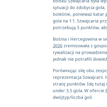
boisku Szwajcaria była le
sytuacji do zdobycia gola,
boleśnie, ponieważ katar 
gola na 1:1. Szwajcaria p
potrzebują 3 punktów, aby
Bośnia i Hercegowina w 
2026
zremisowała z gospod
rywalizacji na prowadzeni
jednak nie potrafili dowie
Porównując siłę obu zespo
reprezentacja Szwajcarii.
stratę punktów. Idę tutaj
under 3,5 gola. W ofercie
dwójtyp/liczba goli.