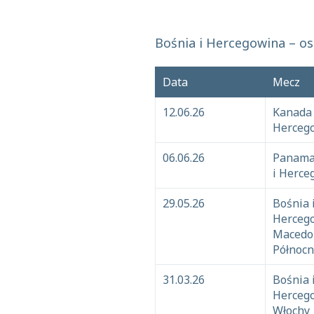
Bośnia i Hercegowina – os
Data
Mecz
12.06.26
Kanada 
Herceg
06.06.26
Panama
i Herce
29.05.26
Bośnia 
Herceg
Macedo
Północ
31.03.26
Bośnia 
Herceg
Włochy