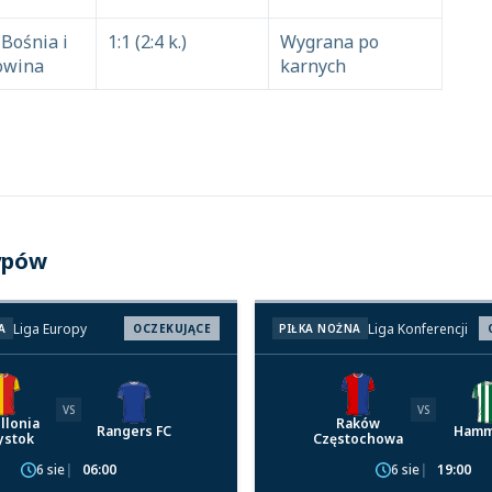
 Bośnia i
1:1 (2:4 k.)
Wygrana po
owina
karnych
ypów
Liga Europy
Liga Konferencji
A
OCZEKUJĄCE
PIŁKA NOŻNA
VS
VS
llonia
Raków
Rangers FC
Hamm
ystok
Częstochowa
6 sie
06:00
6 sie
19:00