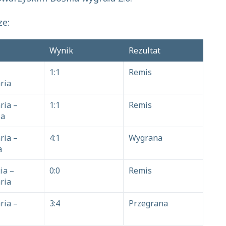
ze:
Wynik
Rezultat
1:1
Remis
ria
ria –
1:1
Remis
ia
ria –
4:1
Wygrana
a
ia –
0:0
Remis
ria
ria –
3:4
Przegrana