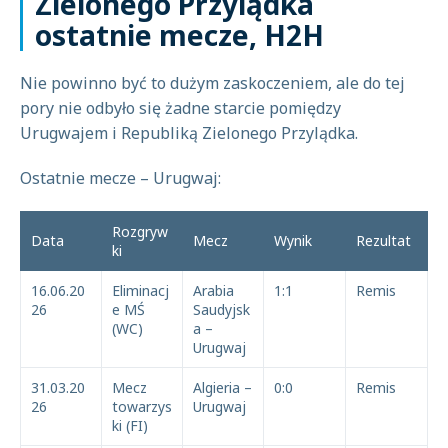
Zielonego Przylądka
ostatnie mecze, H2H
Nie powinno być to dużym zaskoczeniem, ale do tej
pory nie odbyło się żadne starcie pomiędzy
Urugwajem i Republiką Zielonego Przylądka.
Ostatnie mecze – Urugwaj:
Rozgryw
Data
Mecz
Wynik
Rezultat
ki
16.06.20
Eliminacj
Arabia
1:1
Remis
26
e MŚ
Saudyjsk
(WC)
a –
Urugwaj
31.03.20
Mecz
Algieria –
0:0
Remis
26
towarzys
Urugwaj
ki (FI)