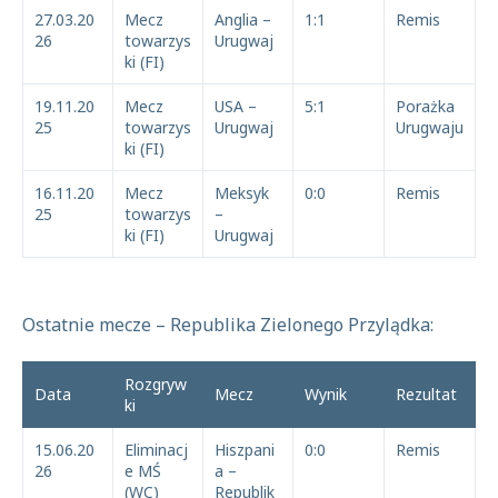
27.03.20
Mecz
Anglia –
1:1
Remis
26
towarzys
Urugwaj
ki (FI)
19.11.20
Mecz
USA –
5:1
Porażka
25
towarzys
Urugwaj
Urugwaju
ki (FI)
16.11.20
Mecz
Meksyk
0:0
Remis
25
towarzys
–
ki (FI)
Urugwaj
Ostatnie mecze – Republika Zielonego Przylądka:
Rozgryw
Data
Mecz
Wynik
Rezultat
ki
15.06.20
Eliminacj
Hiszpani
0:0
Remis
26
e MŚ
a –
(WC)
Republik