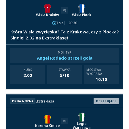
VS
Wisła Kraków
Wisła Płock
7 sie
20:30
Która Wisła zwycięska? Ta z Krakowa, czy z Płocka?
Singiel 2.02 na Ekstraklasę!
MÓJ TYP
Angel Rodado strzeli gola
KURS
STAWKA
MOŻLIWA
WYGRANA
2.02
5/10
10.10
Ekstraklasa
PIŁKA NOŻNA
OCZEKUJĄCE
VS
Legia
Korona Kielce
Warszawa