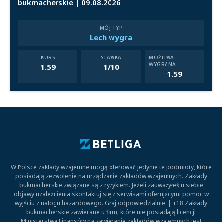
bukmacherskie | 09.08.2026
MÓJ TYP
Lech wygra
KURS
STAWKA
MOŻLIWA
WYGRANA
1.59
1/10
1.59
W Polsce zakłady wzajemne mogą oferować jedynie te podmioty, które
posiadają zezwolenie na urządzanie zakładów wzajemnych. Zakłady
bukmacherskie związane są z ryzykiem. Jeżeli zauważyłeś u siebie
objawy uzależnienia skontaktuj się z serwisami oferującymi pomoc w
wyjściu z nałogu hazardowego. Graj odpowiedzialnie. | +18 Zakłady
bukmacherskie zawierane u firm, które nie posiadają licencji
Ministerstwa Finansów na zawieranie zakładów wzajemnych jest