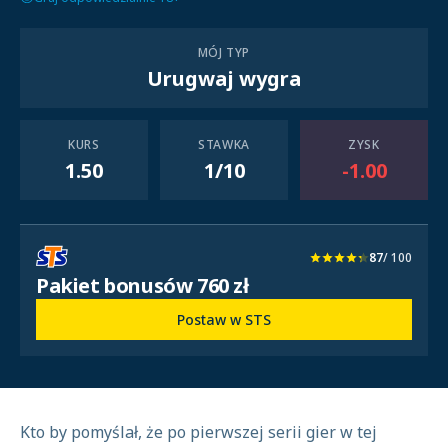
MÓJ TYP
Urugwaj wygra
KURS
STAWKA
ZYSK
1.50
1/10
-1.00
87
/ 100
Pakiet bonusów 760 zł
Postaw w STS
Kto by pomyślał, że po pierwszej serii gier w tej