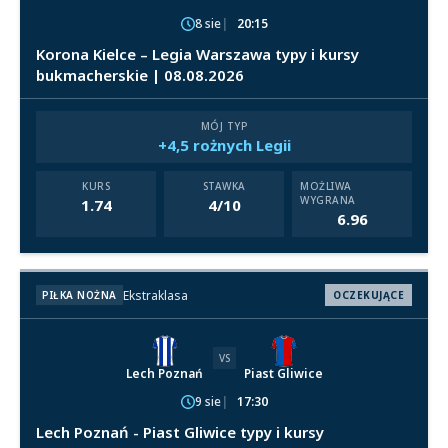
8 sie
20:15
Korona Kielce – Legia Warszawa typy i kursy
bukmacherskie | 08.08.2026
MÓJ TYP
+4,5 rożnych Legii
KURS
STAWKA
MOŻLIWA
WYGRANA
1.74
4/10
6.96
Ekstraklasa
PIŁKA NOŻNA
OCZEKUJĄCE
VS
Lech Poznań
Piast Gliwice
9 sie
17:30
Lech Poznań - Piast Gliwice typy i kursy